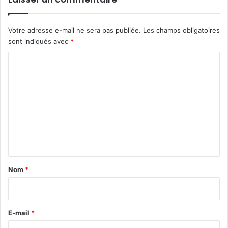
Votre adresse e-mail ne sera pas publiée.
Les champs obligatoires
sont indiqués avec
*
C
o
m
m
e
n
t
a
Nom
*
i
r
e
E-mail
*
*