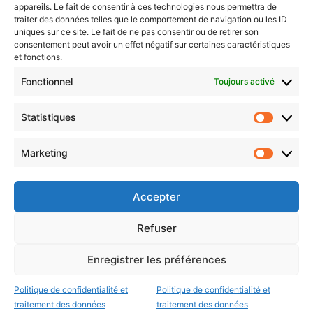
Newsletter gratuite
appareils. Le fait de consentir à ces technologies nous permettra de
traiter des données telles que le comportement de navigation ou les ID
uniques sur ce site. Le fait de ne pas consentir ou de retirer son
consentement peut avoir un effet négatif sur certaines caractéristiques
et fonctions.
Choisissez : matin, soir ou hebdo ?
Fonctionnel
Toujours activé
Les infos essentielles de la région à lire au moment où cela vous
arrange !
Statistiques
Statistiq
Entrez
votre
Marketing
Marketin
adresse
e-
mail
Accepter
Evénements
Refuser
Enregistrer les préférences
AI now
Festival Constellations Metz
Politique de confidentialité et
Politique de confidentialité et
traitement des données
traitement des données
Metz Plage