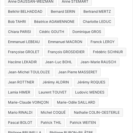
Anne DAUSSAN-WEIZMAN
Anne STÉMART
Belkhir BELHADDAD
Bernard SERIN
Bertrand MERTZ
Bob TAHRI
Béatrice AGAMENNONE
Charlotte LEDUC
Chiara PARISI
Cédric GOUTH
Dominique GROS
Emmanuel LEBEAU
Emmanuel MACRON
Franck LEROY
Françoise GROLET
François GROSDIDIER
Frédéric SCHNUR
Hacène LEKADIR
Jean-Luc BOHL
Jean-Marie RAUSCH
Jean-Michel TOULOUZE
Jean Pierre MASSERET
Jean ROTTNER
Jérémy ALDRIN
Jérémy ROQUES
Lamia HIMER
Laurent TOUVET
Ludovic MENDES
Marie-Claude VOINÇON
Marie-Odile SAILLARD
Mario RINALDI
Michel COQUÉ
Nathalie COLIN-OESTERLE
Pascal BOLOT
Patrick THIL
Patrick WEITEN
Philippe BRUNELLA
Philippe BURON-PILÂTRE