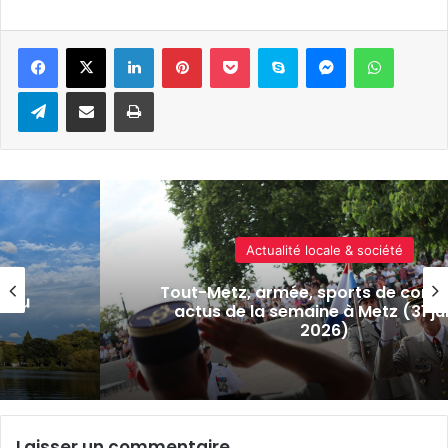
Linkedin
Pinterest
Pocket
Skype
Messenger
WhatsA
Telegram
Partager par e-mail
Imprimer
Culture & spectacles
t : 7
Cinéma plein air à Metz : J-1 avan
llet
diffusion du film « Le Procès du ch
Laisser un commentaire