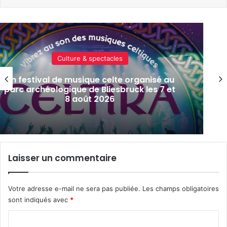
Culture & spectacles
Un festival de musique celte organisé au
parc archéologique de Bliesbruck les 7 et
8 août 2026
Laisser un commentaire
Votre adresse e-mail ne sera pas publiée.
Les champs obligatoires
sont indiqués avec
*
C