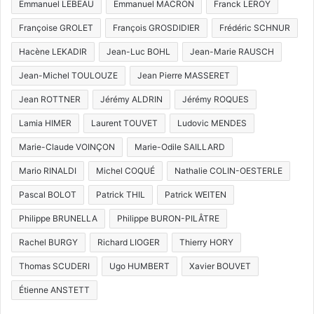
Emmanuel LEBEAU
Emmanuel MACRON
Franck LEROY
Françoise GROLET
François GROSDIDIER
Frédéric SCHNUR
Hacène LEKADIR
Jean-Luc BOHL
Jean-Marie RAUSCH
Jean-Michel TOULOUZE
Jean Pierre MASSERET
Jean ROTTNER
Jérémy ALDRIN
Jérémy ROQUES
Lamia HIMER
Laurent TOUVET
Ludovic MENDES
Marie-Claude VOINÇON
Marie-Odile SAILLARD
Mario RINALDI
Michel COQUÉ
Nathalie COLIN-OESTERLE
Pascal BOLOT
Patrick THIL
Patrick WEITEN
Philippe BRUNELLA
Philippe BURON-PILÂTRE
Rachel BURGY
Richard LIOGER
Thierry HORY
Thomas SCUDERI
Ugo HUMBERT
Xavier BOUVET
Étienne ANSTETT