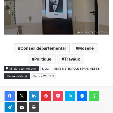
Conseil départemental
Moselle
Politique
Travaux
Ville(s) / territoire(s) :
Metz
METZ MÉTROPOLE & PAYS MESSIN
Personnalité(s) :
Patrick WEITEN
Linkedin
Pinterest
Pocket
Skype
Messenger
WhatsA
Telegram
Partager par e-mail
Imprimer