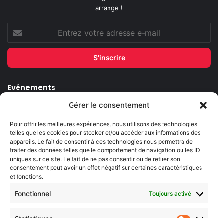
arrange !
Entrez
votre
adresse
e-
mail
Evénements
Gérer le consentement
AI now
Pour offrir les meilleures expériences, nous utilisons des technologies
Festival Constellations Metz
telles que les cookies pour stocker et/ou accéder aux informations des
appareils. Le fait de consentir à ces technologies nous permettra de
Metz Plage
traiter des données telles que le comportement de navigation ou les ID
uniques sur ce site. Le fait de ne pas consentir ou de retirer son
consentement peut avoir un effet négatif sur certaines caractéristiques
et fonctions.
Fonctionnel
Toujours activé