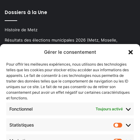
Dossiers à la Une
Histoire de Metz
Résultats des élections municipales 2026 (Metz, Moselle,
Lorraine)
Gérer le consentement
Sentier des lanternes
Pour offrir les meilleures expériences, nous utilisons des technologies
telles que les cookies pour stocker et/ou accéder aux informations des
Newsletter gratuite
appareils. Le fait de consentir à ces technologies nous permettra de
traiter des données telles que le comportement de navigation ou les ID
uniques sur ce site. Le fait de ne pas consentir ou de retirer son
consentement peut avoir un effet négatif sur certaines caractéristiques
et fonctions.
Choisissez : matin, soir ou hebdo ?
Fonctionnel
Toujours activé
Les infos essentielles de la région à lire au moment où cela vous
arrange !
Statistiques
Statistiq
Entrez
votre