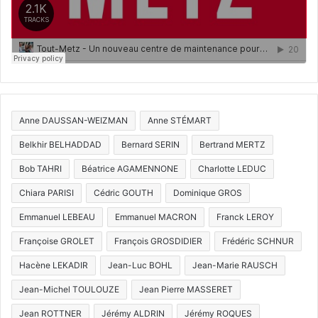
Anne DAUSSAN-WEIZMAN
Anne STÉMART
Belkhir BELHADDAD
Bernard SERIN
Bertrand MERTZ
Bob TAHRI
Béatrice AGAMENNONE
Charlotte LEDUC
Chiara PARISI
Cédric GOUTH
Dominique GROS
Emmanuel LEBEAU
Emmanuel MACRON
Franck LEROY
Françoise GROLET
François GROSDIDIER
Frédéric SCHNUR
Hacène LEKADIR
Jean-Luc BOHL
Jean-Marie RAUSCH
Jean-Michel TOULOUZE
Jean Pierre MASSERET
Jean ROTTNER
Jérémy ALDRIN
Jérémy ROQUES