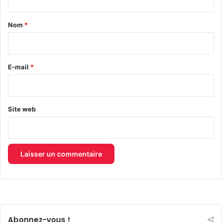
t
a
Nom
*
i
r
e
E-mail
*
*
Site web
Abonnez-vous !