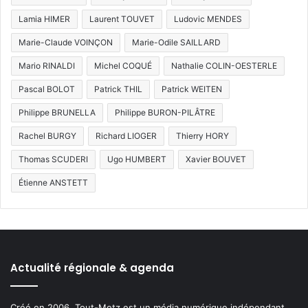
Lamia HIMER
Laurent TOUVET
Ludovic MENDES
Marie-Claude VOINÇON
Marie-Odile SAILLARD
Mario RINALDI
Michel COQUÉ
Nathalie COLIN-OESTERLE
Pascal BOLOT
Patrick THIL
Patrick WEITEN
Philippe BRUNELLA
Philippe BURON-PILÂTRE
Rachel BURGY
Richard LIOGER
Thierry HORY
Thomas SCUDERI
Ugo HUMBERT
Xavier BOUVET
Étienne ANSTETT
Actualité régionale & agenda
Créé en 2006, Tout-Metz est un média numérique indépendant