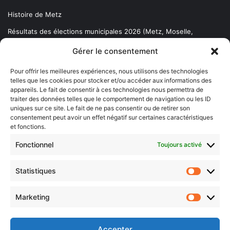
Histoire de Metz
Résultats des élections municipales 2026 (Metz, Moselle,
Lorraine)
Gérer le consentement
Sentier des lanternes
Pour offrir les meilleures expériences, nous utilisons des technologies
telles que les cookies pour stocker et/ou accéder aux informations des
Newsletter gratuite
appareils. Le fait de consentir à ces technologies nous permettra de
traiter des données telles que le comportement de navigation ou les ID
uniques sur ce site. Le fait de ne pas consentir ou de retirer son
consentement peut avoir un effet négatif sur certaines caractéristiques
et fonctions.
Choisissez : matin, soir ou hebdo ?
Fonctionnel
Toujours activé
Les infos essentielles de la région à lire au moment où cela vous
arrange !
Statistiques
Statistiq
Entrez
votre
Marketing
Marketin
adresse
e-
mail
Accepter