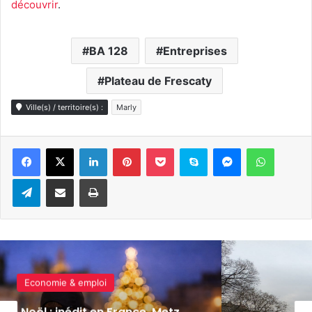
découvrir
.
BA 128
Entreprises
Plateau de Frescaty
Ville(s) / territoire(s) :
Marly
Linkedin
Pinterest
Pocket
Skype
Messenger
WhatsA
Telegram
Partager par e-mail
Imprimer
Economie & emploi
 Metz