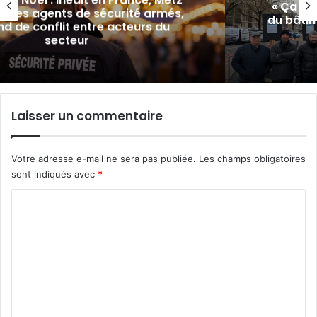
« Ça sent le sapin » : les professio
rmés,
du bâtiment font entendre leur dés
 du
à Metz
Laisser un commentaire
Votre adresse e-mail ne sera pas publiée.
Les champs obligatoires
sont indiqués avec
*
C
o
m
m
e
n