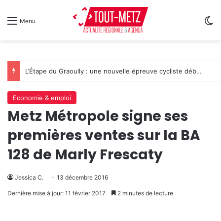
Sw
Menu
L’Étape du Graoully : une nouvelle épreuve cycliste débarque à Metz
Economie & emploi
Metz Métropole signe ses
premières ventes sur la BA
128 de Marly Frescaty
Jessica C.
13 décembre 2016
Dernière mise à jour: 11 février 2017
2 minutes de lecture