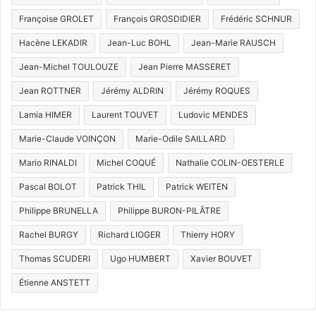
Françoise GROLET
François GROSDIDIER
Frédéric SCHNUR
Hacène LEKADIR
Jean-Luc BOHL
Jean-Marie RAUSCH
Jean-Michel TOULOUZE
Jean Pierre MASSERET
Jean ROTTNER
Jérémy ALDRIN
Jérémy ROQUES
Lamia HIMER
Laurent TOUVET
Ludovic MENDES
Marie-Claude VOINÇON
Marie-Odile SAILLARD
Mario RINALDI
Michel COQUÉ
Nathalie COLIN-OESTERLE
Pascal BOLOT
Patrick THIL
Patrick WEITEN
Philippe BRUNELLA
Philippe BURON-PILÂTRE
Rachel BURGY
Richard LIOGER
Thierry HORY
Thomas SCUDERI
Ugo HUMBERT
Xavier BOUVET
Étienne ANSTETT