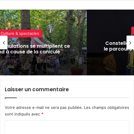
Culture & spectacles
Constellations 2026 à Metz : déco
ent ce
le parcours nocturne en avant-pre
le
(photos)
Laisser un commentaire
Votre adresse e-mail ne sera pas publiée.
Les champs obligatoires
sont indiqués avec
*
C
o