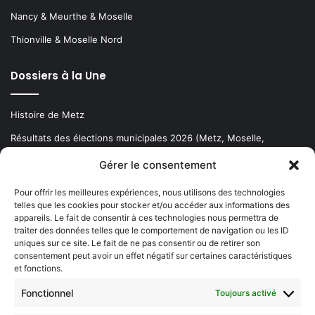
Nancy & Meurthe & Moselle
Thionville & Moselle Nord
Dossiers à la Une
Histoire de Metz
Résultats des élections municipales 2026 (Metz, Moselle,
Lorraine)
Gérer le consentement
Sentier des lanternes
Pour offrir les meilleures expériences, nous utilisons des technologies
telles que les cookies pour stocker et/ou accéder aux informations des
Newsletter gratuite
appareils. Le fait de consentir à ces technologies nous permettra de
traiter des données telles que le comportement de navigation ou les ID
uniques sur ce site. Le fait de ne pas consentir ou de retirer son
consentement peut avoir un effet négatif sur certaines caractéristiques
et fonctions.
Choisissez : matin, soir ou hebdo ?
Fonctionnel
Toujours activé
Les infos essentielles de la région à lire au moment où cela vous