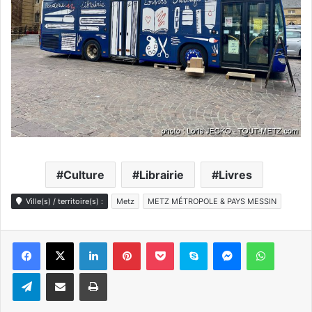
Culture
Librairie
Livres
Ville(s) / territoire(s) :
Metz
METZ MÉTROPOLE & PAYS MESSIN
Linkedin
Pinterest
Pocket
Skype
Messenger
WhatsA
Telegram
Partager par e-mail
Imprimer