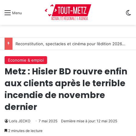
Sw
Menu
Reconstitution, spectacles et cinéma pour l’édition 2026 de « Ça tombe comme à Gravelotte »
Economie & emploi
Metz : Hisler BD rouvre enfin
aux clients après le terrible
incendie de novembre
dernier
Loris JECKO
7 mai 2025
Dernière mise à jour: 12 mai 2025
2 minutes de lecture