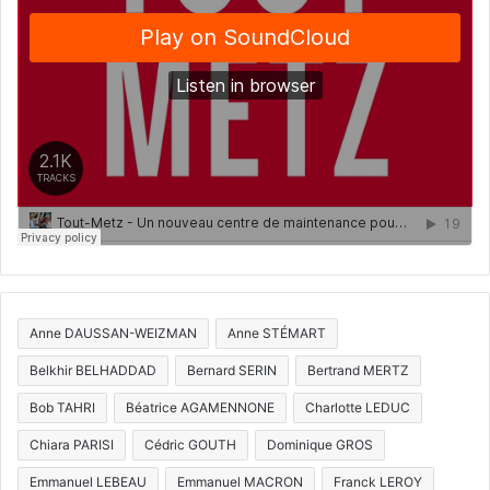
Anne DAUSSAN-WEIZMAN
Anne STÉMART
Belkhir BELHADDAD
Bernard SERIN
Bertrand MERTZ
Bob TAHRI
Béatrice AGAMENNONE
Charlotte LEDUC
Chiara PARISI
Cédric GOUTH
Dominique GROS
Emmanuel LEBEAU
Emmanuel MACRON
Franck LEROY