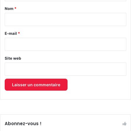
a
Nom
*
i
r
e
E-mail
*
*
Site web
Abonnez-vous !