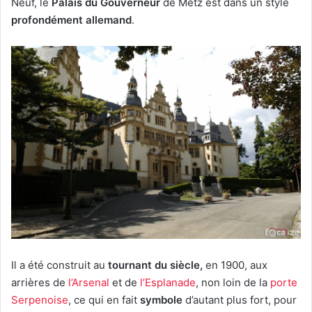
Neuf, le
Palais du Gouverneur
de Metz est dans un style
profondément allemand
.
Il a été construit au
tournant du siècle,
en 1900, aux
arrières de
l’Arsenal
et de
l’Esplanade
, non loin de la
porte
Serpenoise
, ce qui en fait
symbole
d’autant plus fort, pour