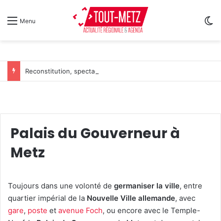
Sw
Menu
Reconstitution, spectacles et cinéma pour l’édition 2026 de « Ça tombe comme à Gravelotte »
Palais du Gouverneur à
Metz
Toujours dans une volonté de
germaniser la ville
, entre
quartier impérial de la
Nouvelle Ville allemande
, avec
gare
,
poste
et
avenue Foch
, ou encore avec le Temple-