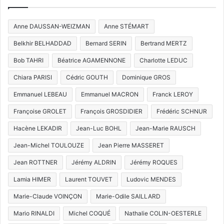
Anne DAUSSAN-WEIZMAN
Anne STÉMART
Belkhir BELHADDAD
Bernard SERIN
Bertrand MERTZ
Bob TAHRI
Béatrice AGAMENNONE
Charlotte LEDUC
Chiara PARISI
Cédric GOUTH
Dominique GROS
Emmanuel LEBEAU
Emmanuel MACRON
Franck LEROY
Françoise GROLET
François GROSDIDIER
Frédéric SCHNUR
Hacène LEKADIR
Jean-Luc BOHL
Jean-Marie RAUSCH
Jean-Michel TOULOUZE
Jean Pierre MASSERET
Jean ROTTNER
Jérémy ALDRIN
Jérémy ROQUES
Lamia HIMER
Laurent TOUVET
Ludovic MENDES
Marie-Claude VOINÇON
Marie-Odile SAILLARD
Mario RINALDI
Michel COQUÉ
Nathalie COLIN-OESTERLE