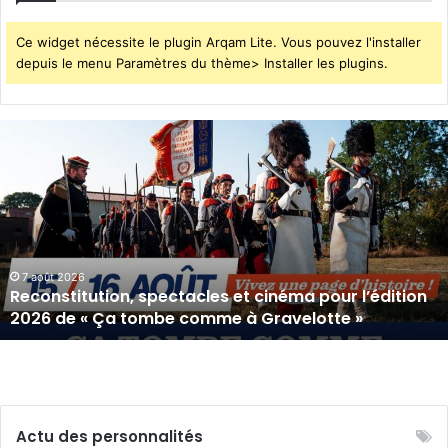
Ce widget nécessite le plugin Arqam Lite. Vous pouvez l'installer
depuis le menu Paramètres du thème> Installer les plugins.
Reconstitution,
spectacles
et
cinéma
pour
l’édition
2026
de
7 août 2026
Reconstitution, spectacles et cinéma pour l’édition
«
2026 de « Ça tombe comme à Gravelotte »
Ça
tombe
comme
à
Gravelotte
»
Actu des personnalités