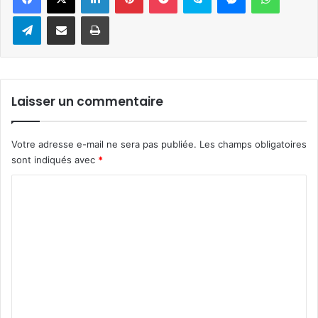
Telegram
Partager par e-mail
Imprimer
Laisser un commentaire
Votre adresse e-mail ne sera pas publiée.
Les champs obligatoires
sont indiqués avec
*
C
o
m
m
e
n
t