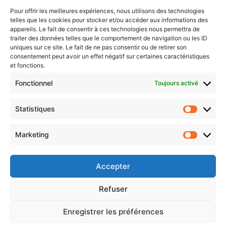
Pour offrir les meilleures expériences, nous utilisons des technologies
telles que les cookies pour stocker et/ou accéder aux informations des
Newsletter gratuite
appareils. Le fait de consentir à ces technologies nous permettra de
traiter des données telles que le comportement de navigation ou les ID
uniques sur ce site. Le fait de ne pas consentir ou de retirer son
consentement peut avoir un effet négatif sur certaines caractéristiques
et fonctions.
Choisissez : matin, soir ou hebdo ?
Fonctionnel
Toujours activé
Les infos essentielles de la région à lire au moment où cela vous
arrange !
Statistiques
Statistiq
Entrez
votre
Marketing
Marketin
adresse
e-
mail
Accepter
Evénements
Refuser
Enregistrer les préférences
AI now