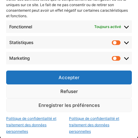
uniques sur ce site. Le fait de ne pas consentir ou de retirer son
consentement peut avoir un effet négatif sur certaines caractéristiques
et fonctions.
Choisissez : matin, soir ou hebdo ?
Fonctionnel
Toujours activé
Les infos essentielles de la région à lire au moment où cela vous
arrange !
Statistiques
Statistiq
Entrez
votre
Marketing
Marketin
adresse
e-
mail
Accepter
Evénements
Refuser
Enregistrer les préférences
AI now
Festival Constellations Metz
Politique de confidentialité et
Politique de confidentialité et
Metz Plage
traitement des données
traitement des données
personnelles
personnelles