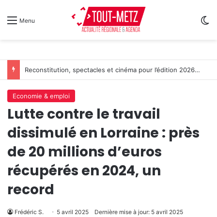
Sw
Menu
Reconstitution, spectacles et cinéma pour l’édition 2026 de « Ça tombe comme à Gravelotte »
Economie & emploi
Lutte contre le travail
dissimulé en Lorraine : près
de 20 millions d’euros
récupérés en 2024, un
record
Frédéric S.
5 avril 2025
Dernière mise à jour: 5 avril 2025