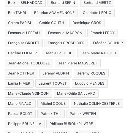
Belkhir BELHADDAD
Bernard SERIN
Bertrand MERTZ
Bob TAHRI
Béatrice AGAMENNONE
Charlotte LEDUC
Chiara PARISI
Cédric GOUTH
Dominique GROS
Emmanuel LEBEAU
Emmanuel MACRON
Franck LEROY
Françoise GROLET
François GROSDIDIER
Frédéric SCHNUR
Hacène LEKADIR
Jean-Luc BOHL
Jean-Marie RAUSCH
Jean-Michel TOULOUZE
Jean Pierre MASSERET
Jean ROTTNER
Jérémy ALDRIN
Jérémy ROQUES
Lamia HIMER
Laurent TOUVET
Ludovic MENDES
Marie-Claude VOINÇON
Marie-Odile SAILLARD
Mario RINALDI
Michel COQUÉ
Nathalie COLIN-OESTERLE
Pascal BOLOT
Patrick THIL
Patrick WEITEN
Philippe BRUNELLA
Philippe BURON-PILÂTRE