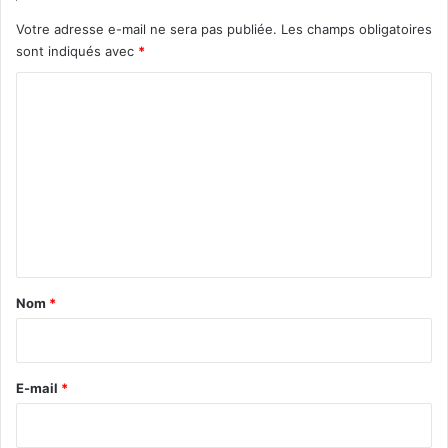
Votre adresse e-mail ne sera pas publiée.
Les champs obligatoires
sont indiqués avec
*
C
o
m
m
e
n
t
a
Nom
*
i
r
e
E-mail
*
*