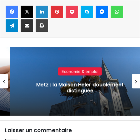
Linkedin
Pinterest
Pocket
Skype
Messenger
WhatsA
Telegram
Partager par e-mail
Imprimer
Economie & emploi
Marchés de Noël : inédit en France,
nt
demande des agents de sécurité a
sur fond de conflit entre acteurs
secteur
Laisser un commentaire