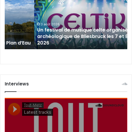
musique
celte
organisé
au
3 août 2026
Un festival de musique celte organisé 
parc
archéologique de Bliesbruck les 7 et 8 
archéologique
 au Plan d’Eau
2026
de
Bliesbruck
les
7
et
8
août
Interviews
2026