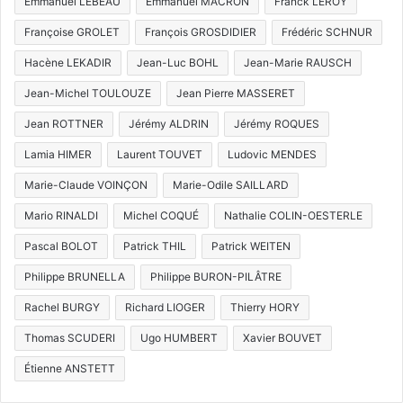
Emmanuel LEBEAU
Emmanuel MACRON
Franck LEROY
Françoise GROLET
François GROSDIDIER
Frédéric SCHNUR
Hacène LEKADIR
Jean-Luc BOHL
Jean-Marie RAUSCH
Jean-Michel TOULOUZE
Jean Pierre MASSERET
Jean ROTTNER
Jérémy ALDRIN
Jérémy ROQUES
Lamia HIMER
Laurent TOUVET
Ludovic MENDES
Marie-Claude VOINÇON
Marie-Odile SAILLARD
Mario RINALDI
Michel COQUÉ
Nathalie COLIN-OESTERLE
Pascal BOLOT
Patrick THIL
Patrick WEITEN
Philippe BRUNELLA
Philippe BURON-PILÂTRE
Rachel BURGY
Richard LIOGER
Thierry HORY
Thomas SCUDERI
Ugo HUMBERT
Xavier BOUVET
Étienne ANSTETT