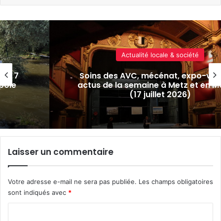
Actualité locale & société
s : 7
Soins des AVC, mécénat, expo-vent
pole
actus de la semaine à Metz et en M
(17 juillet 2026)
Laisser un commentaire
Votre adresse e-mail ne sera pas publiée.
Les champs obligatoires
sont indiqués avec
*
C