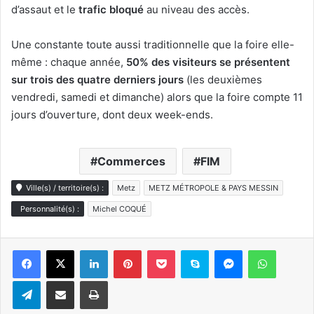
d’assaut et le
trafic bloqué
au niveau des accès.
Une constante toute aussi traditionnelle que la foire elle-
même : chaque année,
50% des visiteurs se présentent
sur trois des quatre derniers jours
(les deuxièmes
vendredi, samedi et dimanche) alors que la foire compte 11
jours d’ouverture, dont deux week-ends.
Commerces
FIM
Ville(s) / territoire(s) :
Metz
METZ MÉTROPOLE & PAYS MESSIN
Personnalité(s) :
Michel COQUÉ
Linkedin
Pinterest
Pocket
Skype
Messenger
WhatsA
Telegram
Partager par e-mail
Imprimer