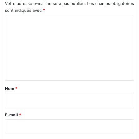
Votre adresse e-mail ne sera pas publiée.
Les champs obligatoires
sont indiqués avec
*
C
o
m
m
e
n
t
a
Nom
*
i
r
e
E-mail
*
*