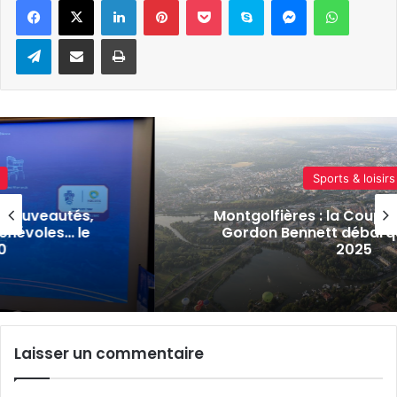
Telegram
Partager par e-mail
Imprimer
Sports & loisirs
tés,
Montgolfières : la Coupe Aéronau
… le
Gordon Bennett débarque à Metz
2025
Laisser un commentaire