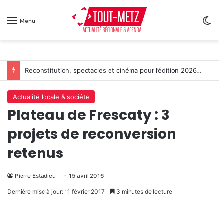
Sw
Menu
Reconstitution, spectacles et cinéma pour l’édition 2026 de « Ça tombe comme à Gravelotte »
Actualité locale & société
Plateau de Frescaty : 3
projets de reconversion
retenus
Pierre Estadieu
15 avril 2016
Dernière mise à jour: 11 février 2017
3 minutes de lecture