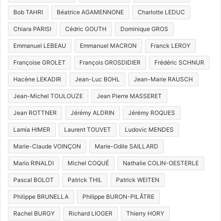
Bob TAHRI
Béatrice AGAMENNONE
Charlotte LEDUC
Chiara PARISI
Cédric GOUTH
Dominique GROS
Emmanuel LEBEAU
Emmanuel MACRON
Franck LEROY
Françoise GROLET
François GROSDIDIER
Frédéric SCHNUR
Hacène LEKADIR
Jean-Luc BOHL
Jean-Marie RAUSCH
Jean-Michel TOULOUZE
Jean Pierre MASSERET
Jean ROTTNER
Jérémy ALDRIN
Jérémy ROQUES
Lamia HIMER
Laurent TOUVET
Ludovic MENDES
Marie-Claude VOINÇON
Marie-Odile SAILLARD
Mario RINALDI
Michel COQUÉ
Nathalie COLIN-OESTERLE
Pascal BOLOT
Patrick THIL
Patrick WEITEN
Philippe BRUNELLA
Philippe BURON-PILÂTRE
Rachel BURGY
Richard LIOGER
Thierry HORY