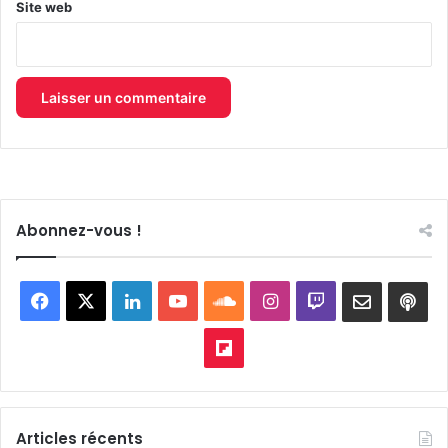
Site web
Abonnez-vous !
Facebook
X
Linkedin
YouTube
SoundCloud
Instagram
Twitch
Newslett
Goo
pod
Flipboard
Articles récents