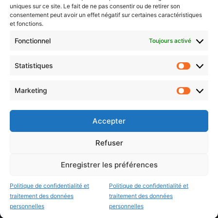
uniques sur ce site. Le fait de ne pas consentir ou de retirer son
consentement peut avoir un effet négatif sur certaines caractéristiques
et fonctions.
Choisissez : matin, soir ou hebdo ?
Fonctionnel
Toujours activé
Les infos essentielles de la région à lire au moment où cela vous
arrange !
Statistiques
Statistiq
Entrez
votre
Marketing
Marketin
adresse
e-
mail
Accepter
Evénements
Refuser
Enregistrer les préférences
AI now
Festival Constellations Metz
Politique de confidentialité et
Politique de confidentialité et
Metz Plage
traitement des données
traitement des données
personnelles
personnelles