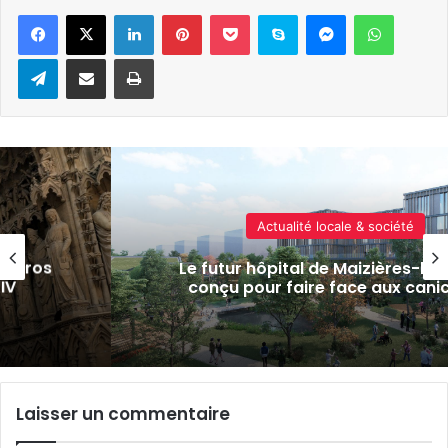
Linkedin
Pinterest
Pocket
Skype
Messenger
WhatsA
Telegram
Partager par e-mail
Imprimer
Actualité locale & société
euros
Le futur hôpital de Maizières-lès-
V
conçu pour faire face aux canicu
Laisser un commentaire