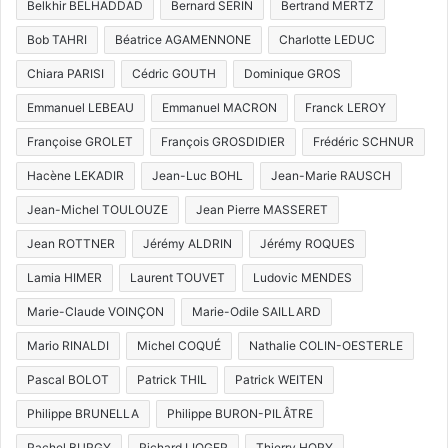
Belkhir BELHADDAD
Bernard SERIN
Bertrand MERTZ
Bob TAHRI
Béatrice AGAMENNONE
Charlotte LEDUC
Chiara PARISI
Cédric GOUTH
Dominique GROS
Emmanuel LEBEAU
Emmanuel MACRON
Franck LEROY
Françoise GROLET
François GROSDIDIER
Frédéric SCHNUR
Hacène LEKADIR
Jean-Luc BOHL
Jean-Marie RAUSCH
Jean-Michel TOULOUZE
Jean Pierre MASSERET
Jean ROTTNER
Jérémy ALDRIN
Jérémy ROQUES
Lamia HIMER
Laurent TOUVET
Ludovic MENDES
Marie-Claude VOINÇON
Marie-Odile SAILLARD
Mario RINALDI
Michel COQUÉ
Nathalie COLIN-OESTERLE
Pascal BOLOT
Patrick THIL
Patrick WEITEN
Philippe BRUNELLA
Philippe BURON-PILÂTRE
Rachel BURGY
Richard LIOGER
Thierry HORY