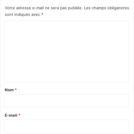
Votre adresse e-mail ne sera pas publiée.
Les champs obligatoires
sont indiqués avec
*
C
o
m
m
e
n
t
a
Nom
*
i
r
e
E-mail
*
*