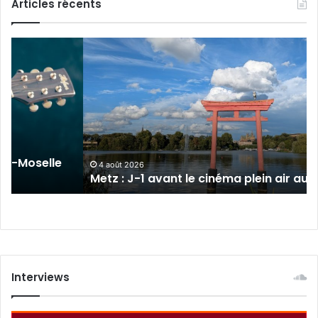
Articles récents
Metz
:
J-
1
avant
le
cinéma
plein
sur-Moselle
air
4 août 2026
Metz : J-1 avant le cinéma plein air au 
au
Plan
d’Eau
Interviews