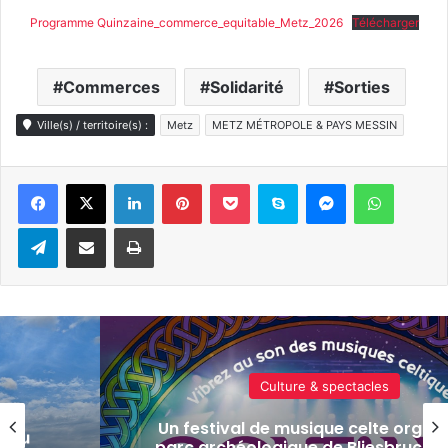
Programme Quinzaine_commerce_equitable_Metz_2026
Télécharger
Commerces
Solidarité
Sorties
Ville(s) / territoire(s) :
Metz
METZ MÉTROPOLE & PAYS MESSIN
Linkedin
Pinterest
Pocket
Skype
Messenger
WhatsA
Telegram
Partager par e-mail
Imprimer
Actualité locale & société
isé au
« Une émotion particulière » : Miche
s 7 et
en cuisine pour le grand dîner cari