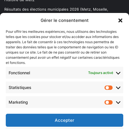
Résultats des élections municipales 2026 (Metz, Moselle,
Lorraine)
Gérer le consentement
Sentier des lanternes
Pour offrir les meilleures expériences, nous utilisons des technologies
telles que les cookies pour stocker et/ou accéder aux informations des
Newsletter gratuite
appareils. Le fait de consentir à ces technologies nous permettra de
traiter des données telles que le comportement de navigation ou les ID
uniques sur ce site. Le fait de ne pas consentir ou de retirer son
consentement peut avoir un effet négatif sur certaines caractéristiques
et fonctions.
Choisissez : matin, soir ou hebdo ?
Fonctionnel
Toujours activé
Les infos essentielles de la région à lire au moment où cela vous
arrange !
Statistiques
Statistiq
Entrez
votre
Marketing
Marketin
adresse
e-
mail
Accepter