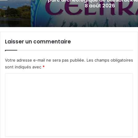
de la FIM 2026
Laisser un commentaire
Votre adresse e-mail ne sera pas publiée.
Les champs obligatoires
sont indiqués avec
*
C
o
m
m
e
n
t