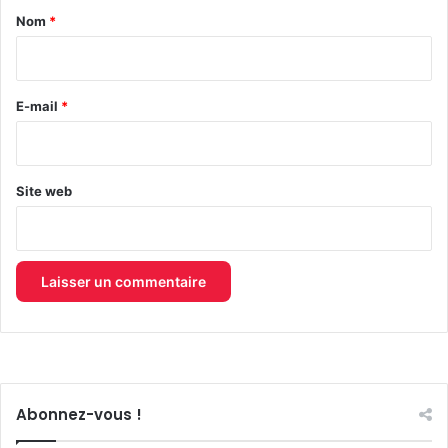
a
Nom
*
i
r
e
E-mail
*
*
Site web
Abonnez-vous !