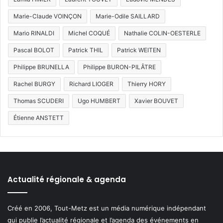
Marie-Claude VOINÇON
Marie-Odile SAILLARD
Mario RINALDI
Michel COQUÉ
Nathalie COLIN-OESTERLE
Pascal BOLOT
Patrick THIL
Patrick WEITEN
Philippe BRUNELLA
Philippe BURON-PILÂTRE
Rachel BURGY
Richard LIOGER
Thierry HORY
Thomas SCUDERI
Ugo HUMBERT
Xavier BOUVET
Étienne ANSTETT
Actualité régionale & agenda
Créé en 2006, Tout-Metz est un média numérique indépendant
qui publie l’actualité régionale et l’agenda des événements en