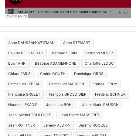
Anne DAUSSAN-WEIZMAN
Anne STÉMART
Belkhir BELHADDAD
Bernard SERIN
Bertrand MERTZ
Bob TAHRI
Béatrice AGAMENNONE
Charlotte LEDUC
Chiara PARISI
Cédric GOUTH
Dominique GROS
Emmanuel LEBEAU
Emmanuel MACRON
Franck LEROY
Françoise GROLET
François GROSDIDIER
Frédéric SCHNUR
Hacène LEKADIR
Jean-Luc BOHL
Jean-Marie RAUSCH
Jean-Michel TOULOUZE
Jean Pierre MASSERET
Jean ROTTNER
Jérémy ALDRIN
Jérémy ROQUES
Lamia HIMER
Laurent TOUVET
Ludovic MENDES