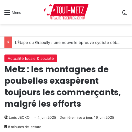
Sw
Menu
L’Étape du Graoully : une nouvelle épreuve cycliste débarque à Metz
Actualité locale & société
Metz : les montagnes de
poubelles exaspèrent
toujours les commerçants,
malgré les efforts
Loris JECKO
4 juin 2025
Dernière mise à jour: 19 juin 2025
8 minutes de lecture