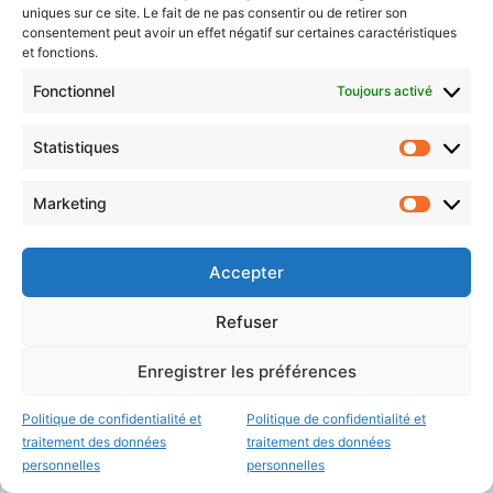
uniques sur ce site. Le fait de ne pas consentir ou de retirer son
consentement peut avoir un effet négatif sur certaines caractéristiques
et fonctions.
Fonctionnel
Toujours activé
Statistiques
Statistiq
Marketing
Marketin
Anne DAUSSAN-WEIZMAN
Anne STÉMART
Belkhir BELHADDAD
Bernard SERIN
Bertrand MERTZ
Accepter
Bob TAHRI
Béatrice AGAMENNONE
Charlotte LEDUC
Refuser
Chiara PARISI
Cédric GOUTH
Dominique GROS
Emmanuel LEBEAU
Emmanuel MACRON
Franck LEROY
Enregistrer les préférences
Françoise GROLET
François GROSDIDIER
Frédéric SCHNUR
Politique de confidentialité et
Politique de confidentialité et
Hacène LEKADIR
Jean-Luc BOHL
Jean-Marie RAUSCH
traitement des données
traitement des données
personnelles
personnelles
Jean-Michel TOULOUZE
Jean Pierre MASSERET