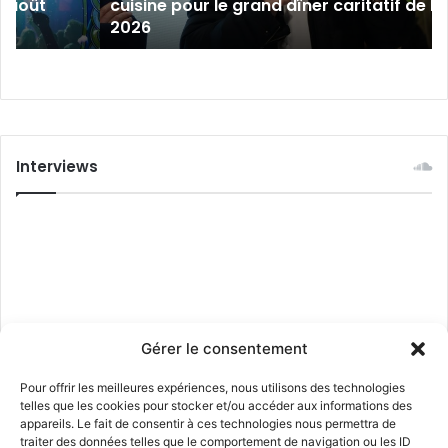
que de Bliesbruck les 7 et 8 août
cuisine pour le
en
2026
cuisine
pour
le
grand
dîner
caritatif
de
Interviews
la
FIM
2026
Gérer le consentement
Pour offrir les meilleures expériences, nous utilisons des technologies
telles que les cookies pour stocker et/ou accéder aux informations des
appareils. Le fait de consentir à ces technologies nous permettra de
traiter des données telles que le comportement de navigation ou les ID