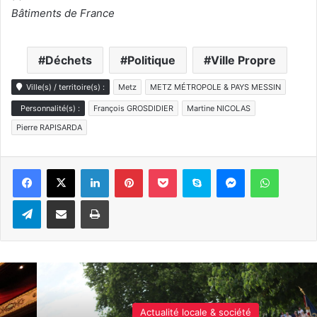
Bâtiments de France
Déchets
Politique
Ville Propre
Ville(s) / territoire(s) :
Metz
METZ MÉTROPOLE & PAYS MESSIN
Personnalité(s) :
François GROSDIDIER
Martine NICOLAS
Pierre RAPISARDA
Linkedin
Pinterest
Pocket
Skype
Messenger
WhatsA
Telegram
Partager par e-mail
Imprimer
Actualité locale & société