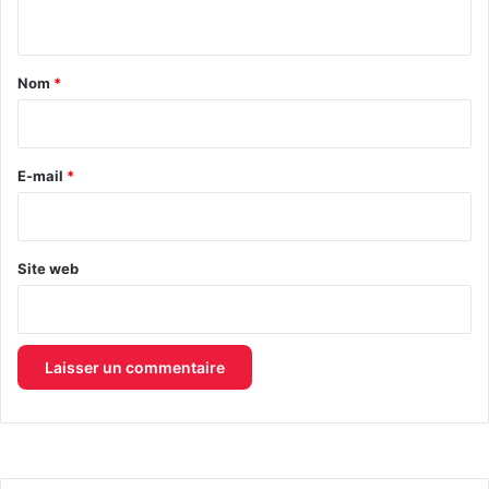
n
t
a
Nom
*
i
r
e
E-mail
*
*
Site web