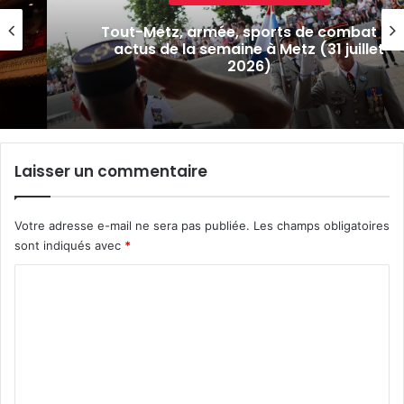
Tout-Metz, armée, sports de combat : 7
actus de la semaine à Metz (31 juillet
2026)
Laisser un commentaire
Votre adresse e-mail ne sera pas publiée.
Les champs obligatoires
sont indiqués avec
*
C
o
m
m
e