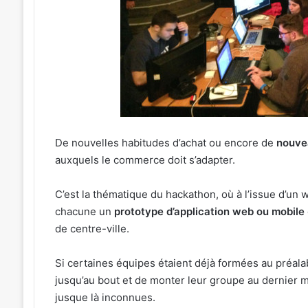
»
31 juillet 2026
:
« Une émotion parti
Michel
Michel Roth en cuis
Roth
grand dîner caritat
en
2026
cuisine
pour
le
grand
dîner
De nouvelles habitudes d’achat ou encore de
nouve
caritatif
auxquels le commerce doit s’adapter.
de
la
C’est la thématique du hackathon, où à l’issue d’un 
FIM
chacune un
prototype d’application web ou mobile
2026
de centre-ville.
Si certaines équipes étaient déjà formées au préalabl
jusqu’au bout et de monter leur groupe au dernier 
jusque là inconnues.