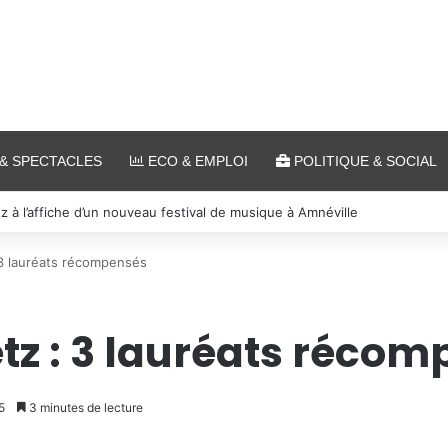
& SPECTACLES
ECO & EMPLOI
POLITIQUE & SOCIAL
 et cinéma pour l’édition 2026 de « Ça tombe comme à Gravelotte »
3 lauréats récompensés
z : 3 lauréats récom
5
3 minutes de lecture