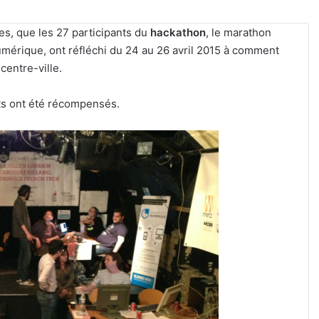
res, que les 27 participants du
hackathon
, le marathon
umérique, ont réfléchi du 24 au 26 avril 2015 à comment
centre-ville.
ts ont été récompensés.
Kaza,
Jungeli
et
Helmut