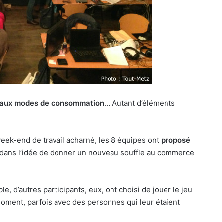
Fritz
à
culière » :
7 août 2026
l’affiche
ine pour le
Kaza, Jungeli et Helmut Fritz à
d’un
if de la FIM
l’affiche d’un nouveau festival
nouveau
musique à Amnéville
festival
de
musique
à
Amnéville
aux modes de consommation
… Autant d’éléments
week-end de travail acharné, les 8 équipes ont
proposé
dans l’idée de donner un nouveau souffle au commerce
e, d’autres participants, eux, ont choisi de jouer le jeu
moment, parfois avec des personnes qui leur étaient