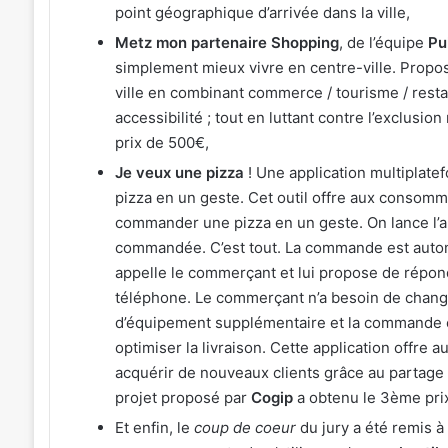
point géographique d’arrivée dans la ville,
Metz mon partenaire Shopping
, de l’équipe
Pu
simplement mieux vivre en centre-­ville. Propo
ville en combinant commerce / tourisme / restau
accessibilité ; tout en luttant contre l’exclusio
prix de 500€,
Je veux une pizza
! Une application multiplat
pizza en un geste. Cet outil offre aux consomma
commander une pizza en un geste. On lance l’ap
commandée. C’est tout. La commande est autom
appelle le commerçant et lui propose de répon
téléphone. Le commerçant n’a besoin de change
d’équipement supplémentaire et la commande est
optimiser la livraison. Cette application offr
acquérir de nouveaux clients grâce au partage s
projet proposé par
Cogip
a obtenu le 3ème pri
Et enfin, le
coup de coeur
du jury a été remis à l