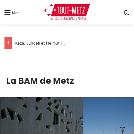
Sw
Menu
Kaza, Jungeli et Helmut Fritz à l’affiche d’un nouveau festival de musique à Amnéville
La BAM de Metz