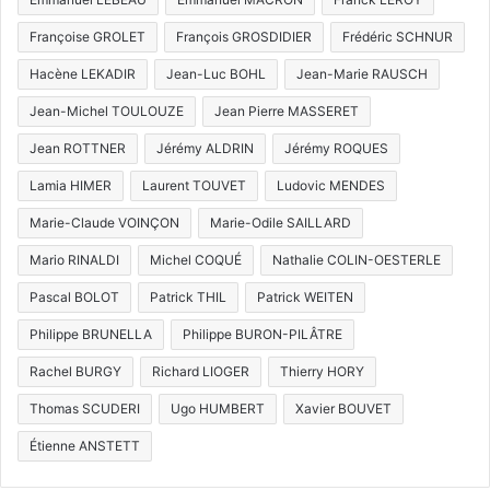
Françoise GROLET
François GROSDIDIER
Frédéric SCHNUR
Hacène LEKADIR
Jean-Luc BOHL
Jean-Marie RAUSCH
Jean-Michel TOULOUZE
Jean Pierre MASSERET
Jean ROTTNER
Jérémy ALDRIN
Jérémy ROQUES
Lamia HIMER
Laurent TOUVET
Ludovic MENDES
Marie-Claude VOINÇON
Marie-Odile SAILLARD
Mario RINALDI
Michel COQUÉ
Nathalie COLIN-OESTERLE
Pascal BOLOT
Patrick THIL
Patrick WEITEN
Philippe BRUNELLA
Philippe BURON-PILÂTRE
Rachel BURGY
Richard LIOGER
Thierry HORY
Thomas SCUDERI
Ugo HUMBERT
Xavier BOUVET
Étienne ANSTETT