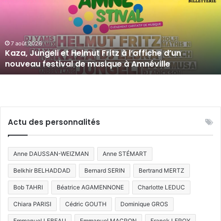
Helmut
Fritz
à
l’affiche
d’un
7 août 2026
Kaza, Jungeli et Helmut Fritz à l’affiche d’un
nouveau
nouveau festival de musique à Amnéville
festival
de
musique
à
Amnéville
Actu des personnalités
Anne DAUSSAN-WEIZMAN
Anne STÉMART
Belkhir BELHADDAD
Bernard SERIN
Bertrand MERTZ
Bob TAHRI
Béatrice AGAMENNONE
Charlotte LEDUC
Chiara PARISI
Cédric GOUTH
Dominique GROS
Emmanuel LEBEAU
Emmanuel MACRON
Franck LEROY