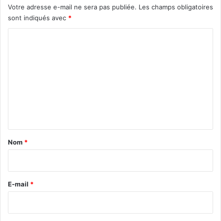
Votre adresse e-mail ne sera pas publiée.
Les champs obligatoires
sont indiqués avec
*
C
o
m
m
e
n
t
a
Nom
*
i
r
e
E-mail
*
*