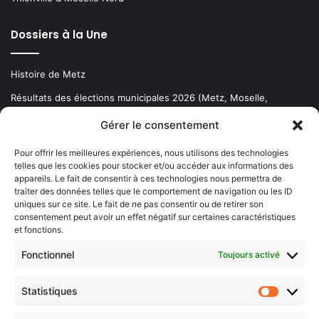
Dossiers à la Une
Histoire de Metz
Résultats des élections municipales 2026 (Metz, Moselle,
Lorraine)
Gérer le consentement
Sentier des lanternes
Pour offrir les meilleures expériences, nous utilisons des technologies
telles que les cookies pour stocker et/ou accéder aux informations des
Newsletter gratuite
appareils. Le fait de consentir à ces technologies nous permettra de
traiter des données telles que le comportement de navigation ou les ID
uniques sur ce site. Le fait de ne pas consentir ou de retirer son
consentement peut avoir un effet négatif sur certaines caractéristiques
et fonctions.
Choisissez : matin, soir ou hebdo ?
Fonctionnel
Toujours activé
Les infos essentielles de la région à lire au moment où cela vous
arrange !
Statistiques
Statistiq
Entrez