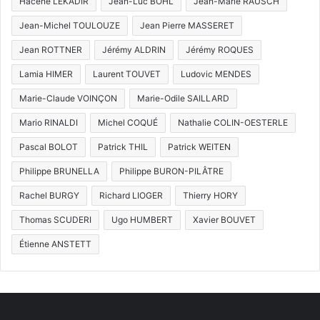
Hacène LEKADIR
Jean-Luc BOHL
Jean-Marie RAUSCH
Jean-Michel TOULOUZE
Jean Pierre MASSERET
Jean ROTTNER
Jérémy ALDRIN
Jérémy ROQUES
Lamia HIMER
Laurent TOUVET
Ludovic MENDES
Marie-Claude VOINÇON
Marie-Odile SAILLARD
Mario RINALDI
Michel COQUÉ
Nathalie COLIN-OESTERLE
Pascal BOLOT
Patrick THIL
Patrick WEITEN
Philippe BRUNELLA
Philippe BURON-PILÂTRE
Rachel BURGY
Richard LIOGER
Thierry HORY
Thomas SCUDERI
Ugo HUMBERT
Xavier BOUVET
Étienne ANSTETT