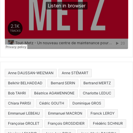
Anne DAUSSAN-WEIZMAN
Anne STÉMART
Belkhir BELHADDAD
Bernard SERIN
Bertrand MERTZ
Bob TAHRI
Béatrice AGAMENNONE
Charlotte LEDUC
Chiara PARISI
Cédric GOUTH
Dominique GROS
Emmanuel LEBEAU
Emmanuel MACRON
Franck LEROY
Françoise GROLET
François GROSDIDIER
Frédéric SCHNUR