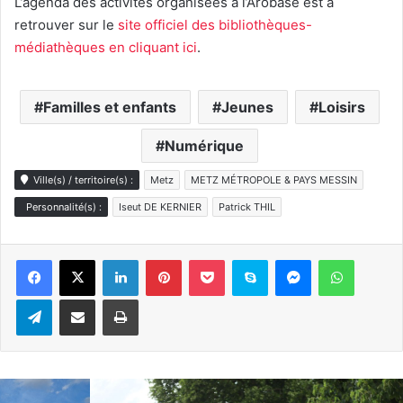
L’agenda des activités organisées à l’Arobase est à
retrouver sur le
site officiel des bibliothèques-
médiathèques en cliquant ici
.
Familles et enfants
Jeunes
Loisirs
Numérique
Ville(s) / territoire(s) :
Metz
METZ MÉTROPOLE & PAYS MESSIN
Personnalité(s) :
Iseut DE KERNIER
Patrick THIL
Linkedin
Pinterest
Pocket
Skype
Messenger
WhatsA
Telegram
Partager par e-mail
Imprimer