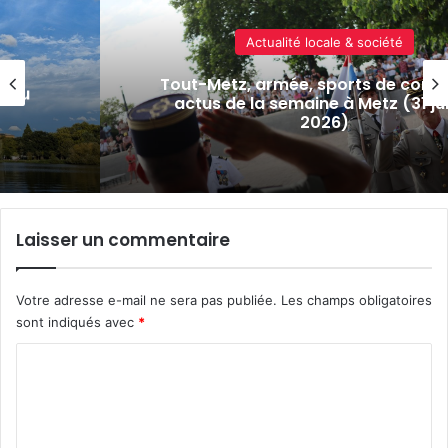
Culture & spectacles
t : 7
Cinéma plein air à Metz : J-1 avan
llet
diffusion du film « Le Procès du ch
Laisser un commentaire
Votre adresse e-mail ne sera pas publiée.
Les champs obligatoires
sont indiqués avec
*
C
o
m
m