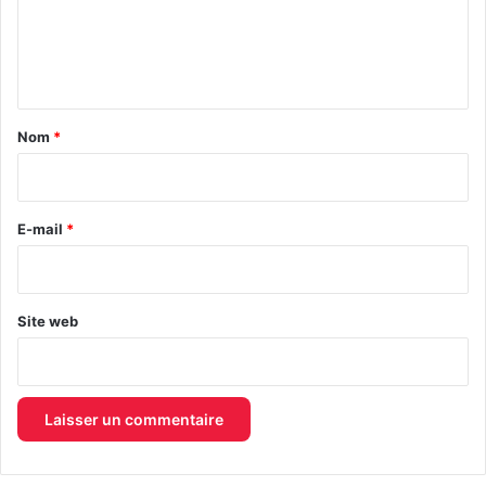
e
n
t
a
Nom
*
i
r
e
E-mail
*
*
Site web