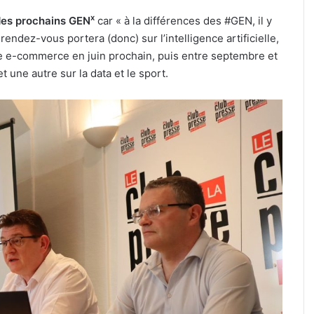
Metz,
x
des prochains GEN
car « à la différences des #GEN, il y
armée,
sports
rendez-vous portera (donc) sur l’intelligence artificielle,
de
e e-commerce en juin prochain, puis entre septembre et
combat
culière » :
 une autre sur la data et le sport.
31 juillet 2026
:
ine pour le
Tout-Metz, armée, sports de
7
if de la FIM
combat : 7 actus de la semaine
actus
Metz (31 juillet 2026)
de
la
semaine
à
Metz
(31
juillet
2026)