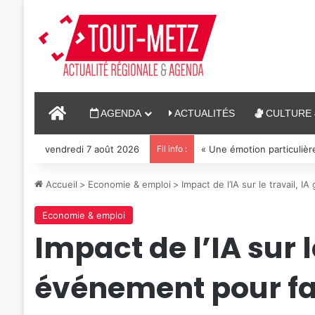
ACCUEIL
AGENDA
ACTUALITÉS
CULTURE 
vendredi 7 août 2026
Fil info :
« Une émotion particulière
Accueil
>
Economie & emploi
>
Impact de l’IA sur le travail, 
Economie & emploi
Impact de l’IA sur l
événement pour fair