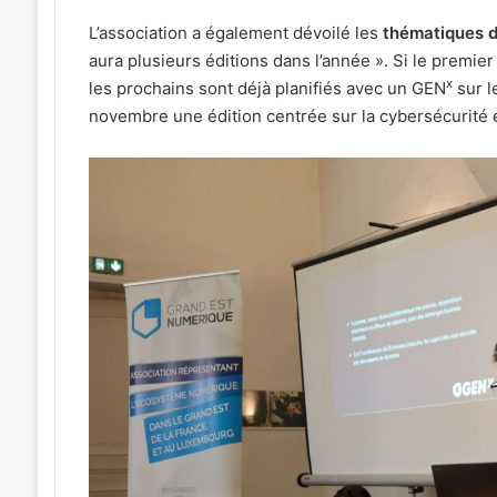
Une
L’association a également dévoilé les
thématiques 
émotion
particulière
aura plusieurs éditions dans l’année ». Si le premier 
»
x
les prochains sont déjà planifiés avec un GEN
sur l
31 juillet 2026
:
« Une émotion parti
novembre une édition centrée sur la cybersécurité et
026
Michel
tival de musique celte
Michel Roth en cuis
Roth
sé au parc archéologique
grand dîner caritat
que
en
esbruck les 7 et 8 août 2026
2026
cuisine
pour
le
grand
dîner
caritatif
de
la
FIM
2026