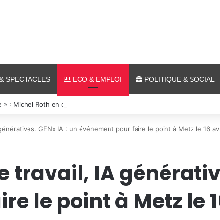
& SPECTACLES
ECO & EMPLOI
POLITIQUE & SOCIAL
 » : Michel Roth en cuisine pour le grand dîner caritatif de la FIM 2026
IA génératives. GENx IA : un événement pour faire le point à Metz le 16 avr
e travail, IA générati
e le point à Metz le 1