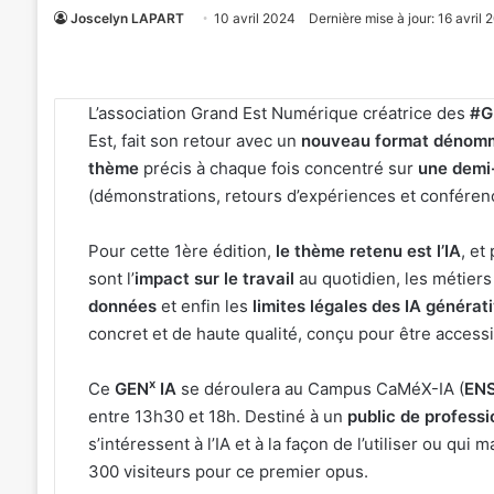
Joscelyn LAPART
10 avril 2024
Dernière mise à jour: 16 avril 
L’association Grand Est Numérique créatrice des
#G
Est, fait son retour avec un
nouveau format dénom
thème
précis à chaque fois concentré sur
une demi
(démonstrations, retours d’expériences et confére
Pour cette 1ère édition,
le thème retenu est l’IA
, et
sont l’
impact sur le travail
au quotidien, les métiers 
données
et enfin les
limites légales des IA générat
concret et de haute qualité, conçu pour être accessi
x
Ce
GEN
IA
se déroulera au Campus CaMéX-IA (
EN
entre 13h30 et 18h. Destiné à un
public de professi
s’intéressent à l’IA et à la façon de l’utiliser ou qu
300 visiteurs pour ce premier opus.
«