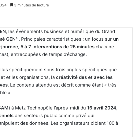
2024
3 minutes de lecture
EN
, les événements business et numérique du Grand
x
mé GEN
. Principales caractéristiques : un focus sur
un
-journée
,
5 à 7 interventions de 25 minutes
chacune
nces), entrecoupées de temps d’échange.
 plus spécifiquement sous trois angles spécifiques que
et et les organisations, la
créativité des et avec les
ives
. Le contenu attendu est décrit comme étant « très
ble ».
SAM
) à Metz Technopôle l’après-midi du
16 avril 2024
,
onnels
des secteurs public comme privé qui
i manipulent des données. Les organisateurs ciblent 100 à
Tout-