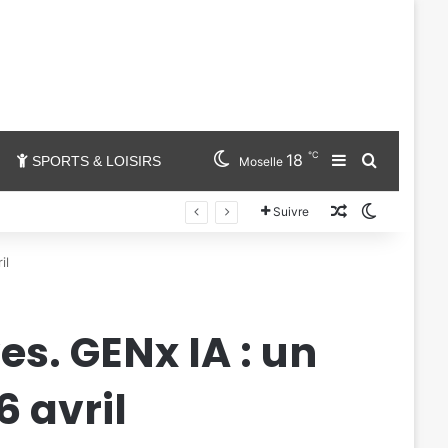
℃
18
Sidebar (barr
Chercher
SPORTS & LOISIRS
Moselle
Un article au
Switch sk
Suivre
il
ves. GENx IA : un
6 avril