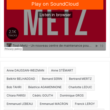
Anne DAUSSAN-WEIZMAN
Anne STÉMART
Belkhir BELHADDAD
Bernard SERIN
Bertrand MERTZ
Bob TAHRI
Béatrice AGAMENNONE
Charlotte LEDUC
Chiara PARISI
Cédric GOUTH
Dominique GROS
Emmanuel LEBEAU
Emmanuel MACRON
Franck LEROY