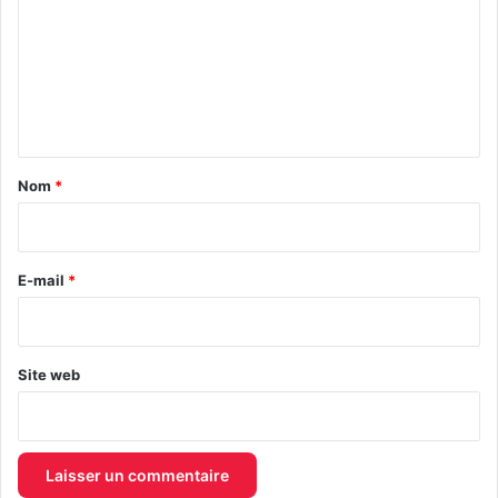
m
m
e
n
t
a
Nom
*
i
r
e
E-mail
*
*
Site web