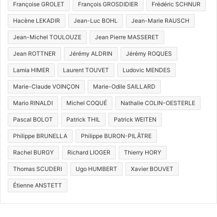
Françoise GROLET
François GROSDIDIER
Frédéric SCHNUR
Hacène LEKADIR
Jean-Luc BOHL
Jean-Marie RAUSCH
Jean-Michel TOULOUZE
Jean Pierre MASSERET
Jean ROTTNER
Jérémy ALDRIN
Jérémy ROQUES
Lamia HIMER
Laurent TOUVET
Ludovic MENDES
Marie-Claude VOINÇON
Marie-Odile SAILLARD
Mario RINALDI
Michel COQUÉ
Nathalie COLIN-OESTERLE
Pascal BOLOT
Patrick THIL
Patrick WEITEN
Philippe BRUNELLA
Philippe BURON-PILÂTRE
Rachel BURGY
Richard LIOGER
Thierry HORY
Thomas SCUDERI
Ugo HUMBERT
Xavier BOUVET
Étienne ANSTETT