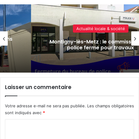
Actualité locale & société
iat de
Journée de la police 2026 à Met
retours en photos sur les homm
Laisser un commentaire
Votre adresse e-mail ne sera pas publiée.
Les champs obligatoires
sont indiqués avec
*
C
o