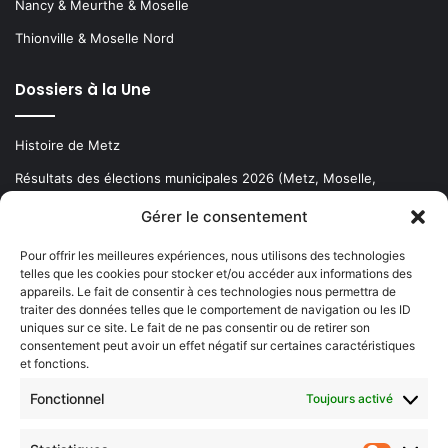
Nancy & Meurthe & Moselle
Thionville & Moselle Nord
Dossiers à la Une
Histoire de Metz
Résultats des élections municipales 2026 (Metz, Moselle,
Lorraine)
Gérer le consentement
Sentier des lanternes
Pour offrir les meilleures expériences, nous utilisons des technologies
telles que les cookies pour stocker et/ou accéder aux informations des
Newsletter gratuite
appareils. Le fait de consentir à ces technologies nous permettra de
traiter des données telles que le comportement de navigation ou les ID
uniques sur ce site. Le fait de ne pas consentir ou de retirer son
consentement peut avoir un effet négatif sur certaines caractéristiques
et fonctions.
Choisissez : matin, soir ou hebdo ?
Fonctionnel
Toujours activé
Les infos essentielles de la région à lire au moment où cela vous
arrange !