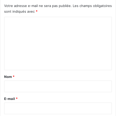
Votre adresse e-mail ne sera pas publiée.
Les champs obligatoires
sont indiqués avec
*
C
o
m
m
e
n
t
a
Nom
*
i
r
e
E-mail
*
*