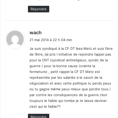
Répondre
d
wach
i
21 mai 2014 à 22 h 04 min
t
Je suis syndiqué à la CF DT Ikea Metz et suis fière
de l’être, j’ai pris l initiative de rejoindre l’appel pas
:
pour la CNT (syndicat antireligieux, syndic de la
guerre ) pour la bonne cause (crainte la
fermeture) , petit rappel la CF DT Metz est
représentée par les salariés à le savoir de la
négociation et avec cette politique tu perds peux
ou tu gagne même peux mieux que perdre tous /
par contre les conséquences de la guerre c’est
toujours le faible qui tombe je te laisse deviner
c’est qui le faible??
Répondre