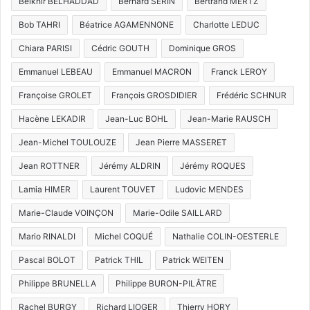
Belkhir BELHADDAD
Bernard SERIN
Bertrand MERTZ
Bob TAHRI
Béatrice AGAMENNONE
Charlotte LEDUC
Chiara PARISI
Cédric GOUTH
Dominique GROS
Emmanuel LEBEAU
Emmanuel MACRON
Franck LEROY
Françoise GROLET
François GROSDIDIER
Frédéric SCHNUR
Hacène LEKADIR
Jean-Luc BOHL
Jean-Marie RAUSCH
Jean-Michel TOULOUZE
Jean Pierre MASSERET
Jean ROTTNER
Jérémy ALDRIN
Jérémy ROQUES
Lamia HIMER
Laurent TOUVET
Ludovic MENDES
Marie-Claude VOINÇON
Marie-Odile SAILLARD
Mario RINALDI
Michel COQUÉ
Nathalie COLIN-OESTERLE
Pascal BOLOT
Patrick THIL
Patrick WEITEN
Philippe BRUNELLA
Philippe BURON-PILÂTRE
Rachel BURGY
Richard LIOGER
Thierry HORY