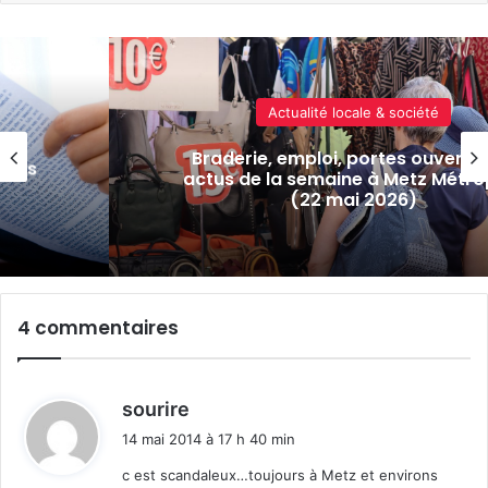
Actualité locale & société
Braderie, emploi, portes ouvertes
t les
actus de la semaine à Metz Métro
(22 mai 2026)
4 commentaires
d
sourire
i
14 mai 2014 à 17 h 40 min
t
c est scandaleux…toujours à Metz et environs