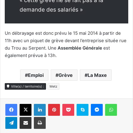
« cette grève ne se fait pas à la
demande des salariés »
Un débrayage est donc prévu le 15 mai 2014 à partir de
11h avec un piquet de grève devant l’entreprise située rue
du Trou au Serpent. Une
Assemblée Générale
est
également prévue à 13h.
Emploi
Grève
La Maxe
Ville(s) / territoire(s) :
Metz
Linkedin
Pinterest
Pocket
Skype
Messenger
WhatsA
Telegram
Partager par e-mail
Imprimer