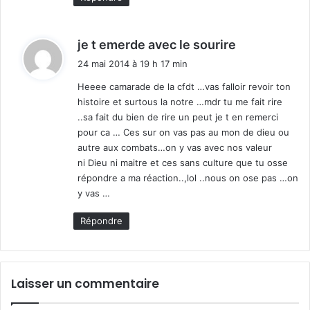
d
je t emerde avec le sourire
i
24 mai 2014 à 19 h 17 min
t
Heeee camarade de la cfdt …vas falloir revoir ton
histoire et surtous la notre …mdr tu me fait rire
:
..sa fait du bien de rire un peut je t en remerci
pour ca … Ces sur on vas pas au mon de dieu ou
autre aux combats…on y vas avec nos valeur
ni Dieu ni maitre et ces sans culture que tu osse
répondre a ma réaction..,lol ..nous on ose pas …on
y vas …
Répondre
Laisser un commentaire