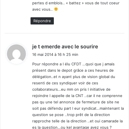
pertes d emblois.. « battez » vous de tout coeur
:
avec vous..
Répondre
d
je t emerde avec le sourire
i
16 mai 2014 à 16 h 25 min
t
Pour répondre a l élu CFDT …quoi que j amais
présent dans le depot grâce a ces heures de
:
délégation..et n ayant plus de vision global du
resenti de ces syndiquer voir de ces
collaborateurs…eu mm on pris l initiative de
rejoindre l appelle de la CNT ..car il ne comprenne
pas qu une tel annonce de fermeture de site ne
soit pas défendu part l eur syndicat…maintenant la
question se pose ..trop prêt de la direction
rapproche telle de la direction ..et oui camarade la
es la question…ou kel avantage avez vous ?