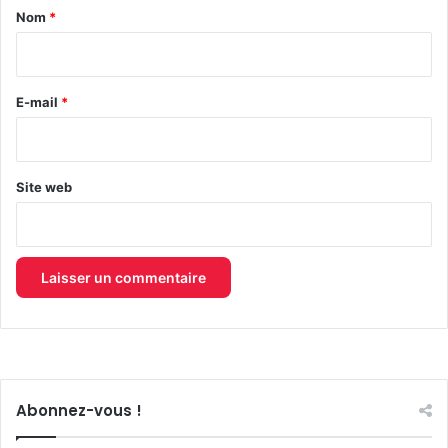
a
Nom
*
i
r
e
E-mail
*
*
Site web
Abonnez-vous !