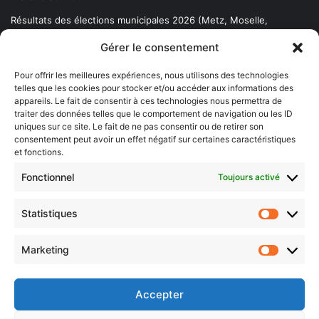
Résultats des élections municipales 2026 (Metz, Moselle,
Lorraine)
Gérer le consentement
Sentier des lanternes
Pour offrir les meilleures expériences, nous utilisons des technologies
telles que les cookies pour stocker et/ou accéder aux informations des
Newsletter gratuite
appareils. Le fait de consentir à ces technologies nous permettra de
traiter des données telles que le comportement de navigation ou les ID
uniques sur ce site. Le fait de ne pas consentir ou de retirer son
consentement peut avoir un effet négatif sur certaines caractéristiques
et fonctions.
Choisissez : matin, soir ou hebdo ?
Fonctionnel
Toujours activé
Les infos essentielles de la région à lire au moment où cela vous
arrange !
Statistiques
Statistiq
Entrez
votre
Marketing
Marketin
adresse
e-
mail
Accepter
Evénements