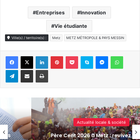
Entreprises
Innovation
Vie étudiante
Ville(s) / territoire(s) :
Metz
METZ MÉTROPOLE & PAYS MESSIN
Linkedin
Pinterest
Pocket
Skype
Messenger
WhatsA
Telegram
Partager par e-mail
Imprimer
Economie & emploi
 défilé
Metz : la Maison Heler double