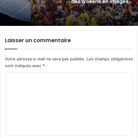
distinguée
Laisser un commentaire
Votre adresse e-mail ne sera pas publiée.
Les champs obligatoires
sont indiqués avec
*
C
o
m
m
e
n
t