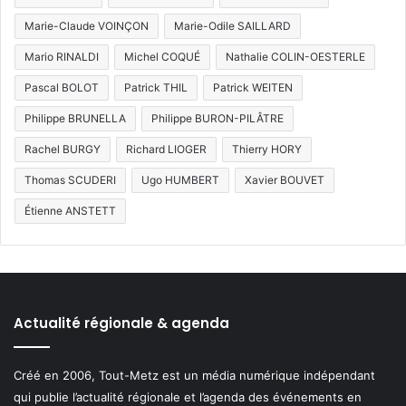
Marie-Claude VOINÇON
Marie-Odile SAILLARD
Mario RINALDI
Michel COQUÉ
Nathalie COLIN-OESTERLE
Pascal BOLOT
Patrick THIL
Patrick WEITEN
Philippe BRUNELLA
Philippe BURON-PILÂTRE
Rachel BURGY
Richard LIOGER
Thierry HORY
Thomas SCUDERI
Ugo HUMBERT
Xavier BOUVET
Étienne ANSTETT
Actualité régionale & agenda
Créé en 2006, Tout-Metz est un média numérique indépendant
qui publie l’actualité régionale et l’agenda des événements en