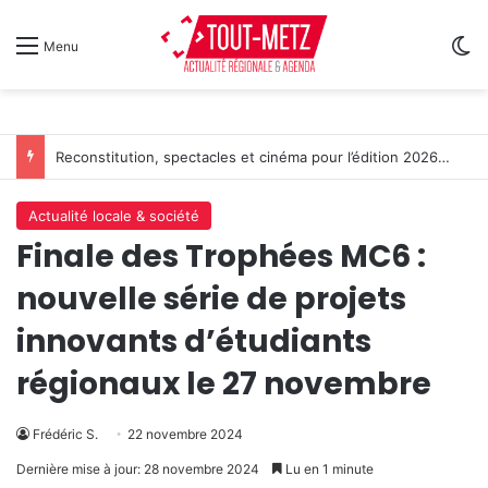
Sw
Menu
Reconstitution, spectacles et cinéma pour l’édition 2026 de « Ça tombe comme à Gravelotte »
Actualité locale & société
Finale des Trophées MC6 :
nouvelle série de projets
innovants d’étudiants
régionaux le 27 novembre
Frédéric S.
22 novembre 2024
Dernière mise à jour: 28 novembre 2024
Lu en 1 minute