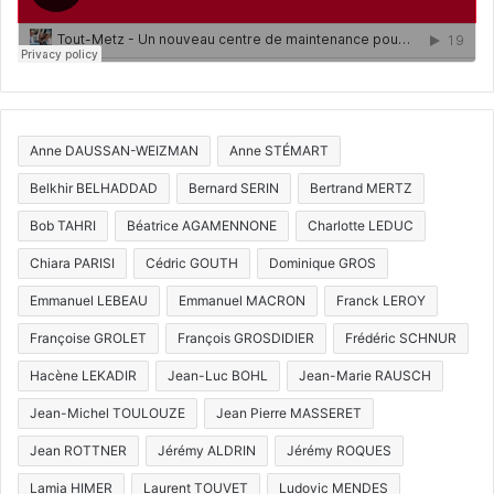
Anne DAUSSAN-WEIZMAN
Anne STÉMART
Belkhir BELHADDAD
Bernard SERIN
Bertrand MERTZ
Bob TAHRI
Béatrice AGAMENNONE
Charlotte LEDUC
Chiara PARISI
Cédric GOUTH
Dominique GROS
Emmanuel LEBEAU
Emmanuel MACRON
Franck LEROY
Françoise GROLET
François GROSDIDIER
Frédéric SCHNUR
Hacène LEKADIR
Jean-Luc BOHL
Jean-Marie RAUSCH
Jean-Michel TOULOUZE
Jean Pierre MASSERET
Jean ROTTNER
Jérémy ALDRIN
Jérémy ROQUES
Lamia HIMER
Laurent TOUVET
Ludovic MENDES