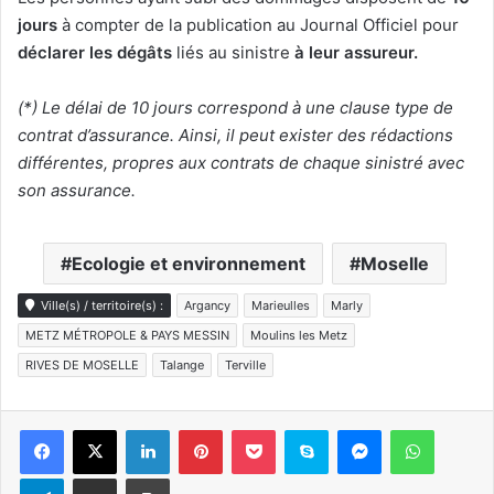
jours
à compter de la publication au Journal Officiel pour
déclarer les dégâts
liés au sinistre
à leur assureur.
(*) Le délai de 10 jours correspond à une clause type de
contrat d’assurance. Ainsi, il peut exister des rédactions
différentes, propres aux contrats de chaque sinistré avec
son assurance.
Ecologie et environnement
Moselle
Ville(s) / territoire(s) :
Argancy
Marieulles
Marly
METZ MÉTROPOLE & PAYS MESSIN
Moulins les Metz
RIVES DE MOSELLE
Talange
Terville
Linkedin
Pinterest
Pocket
Skype
Messenger
WhatsA
Telegram
Partager par e-mail
Imprimer