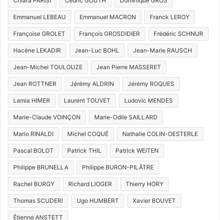
Chiara PARISI
Cédric GOUTH
Dominique GROS
Emmanuel LEBEAU
Emmanuel MACRON
Franck LEROY
Françoise GROLET
François GROSDIDIER
Frédéric SCHNUR
Hacène LEKADIR
Jean-Luc BOHL
Jean-Marie RAUSCH
Jean-Michel TOULOUZE
Jean Pierre MASSERET
Jean ROTTNER
Jérémy ALDRIN
Jérémy ROQUES
Lamia HIMER
Laurent TOUVET
Ludovic MENDES
Marie-Claude VOINÇON
Marie-Odile SAILLARD
Mario RINALDI
Michel COQUÉ
Nathalie COLIN-OESTERLE
Pascal BOLOT
Patrick THIL
Patrick WEITEN
Philippe BRUNELLA
Philippe BURON-PILÂTRE
Rachel BURGY
Richard LIOGER
Thierry HORY
Thomas SCUDERI
Ugo HUMBERT
Xavier BOUVET
Étienne ANSTETT