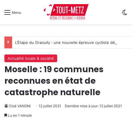
Sw
Menu
L’Étape du Graoully : une nouvelle épreuve cycliste débarque à Metz
Actualité locale & société
Moselle : 19 communes
reconnues en état de
catastrophe naturelle
Cloé VANONI
12 juillet 2021
Dernière mise à jour: 12 juillet 2021
Lu en 1 minute