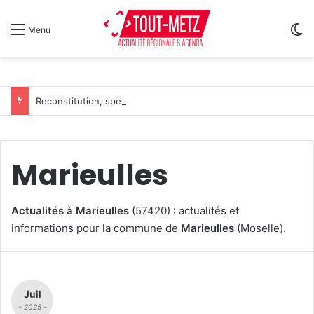
Sw
Menu
Reconstitution, spectacles et cinéma pour l’édition 2026 de « Ça tombe comme à Gravelotte »
Marieulles
Actualités à Marieulles
(57420) : actualités et
informations pour la commune de
Marieulles
(Moselle).
Juil
- 2025 -