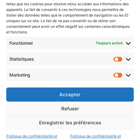
telles que les cookies pour stocker et/ou accéder aux informations des
appareils. Le fait de consentir à ces technologies nous permettra de
Choisissez : matin, soir ou hebdo ?
traiter des données telles que le comportement de navigation ou les ID
Les infos essentielles de la région à lire au moment où cela vous
uniques sur ce site. Le fait de ne pas consentir ou de retirer son
consentement peut avoir un effet négatif sur certaines caractéristiques
arrange !
et fonctions.
Entrez
Fonctionnel
Toujours activé
votre
adresse
Statistiques
e-
Statistiq
mail
Marketing
Evénements
Marketin
Accepter
AI now
Festival Constellations Metz
Refuser
Metz Plage
Enregistrer les préférences
Politique de confidentialité et
Politique de confidentialité et