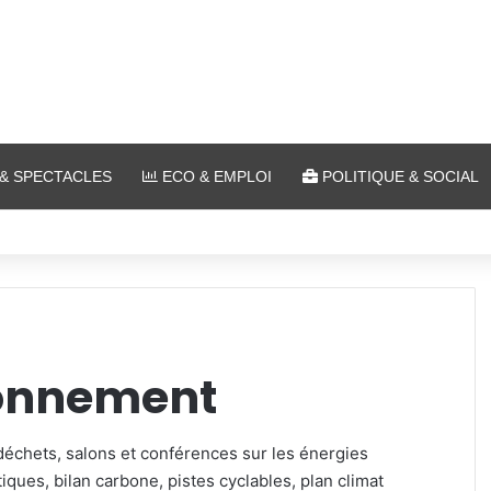
& SPECTACLES
ECO & EMPLOI
POLITIQUE & SOCIAL
 et cinéma pour l’édition 2026 de « Ça tombe comme à Gravelotte »
ronnement
 déchets, salons et conférences sur les énergies
tiques, bilan carbone, pistes cyclables, plan climat