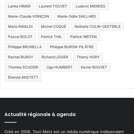
Lamia HIMER
Laurent TOUVET
Ludovic MENDES
Marie-Claude VOINÇON
Marie-Odile SAILLARD
Mario RINALDI
Michel COQUÉ
Nathalie COLIN-OESTERLE
Pascal BOLOT
Patrick THIL
Patrick WEITEN
Philippe BRUNELLA
Philippe BURON-PILÂTRE
Rachel BURGY
Richard LIOGER
Thierry HORY
Thomas SCUDERI
Ugo HUMBERT
Xavier BOUVET
Étienne ANSTETT
Actualité régionale & agenda
Créé en 2006, Tout-Metz est un média numérique indépendant