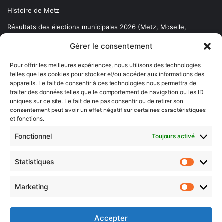
Histoire de Metz
Résultats des élections municipales 2026 (Metz, Moselle,
Lorraine)
Gérer le consentement
Sentier des lanternes
Pour offrir les meilleures expériences, nous utilisons des technologies
telles que les cookies pour stocker et/ou accéder aux informations des
Newsletter gratuite
appareils. Le fait de consentir à ces technologies nous permettra de
traiter des données telles que le comportement de navigation ou les ID
uniques sur ce site. Le fait de ne pas consentir ou de retirer son
consentement peut avoir un effet négatif sur certaines caractéristiques
et fonctions.
Choisissez : matin, soir ou hebdo ?
Fonctionnel
Toujours activé
Les infos essentielles de la région à lire au moment où cela vous
arrange !
Statistiques
Statistiq
Entrez
votre
Marketing
Marketin
adresse
e-
mail
Accepter