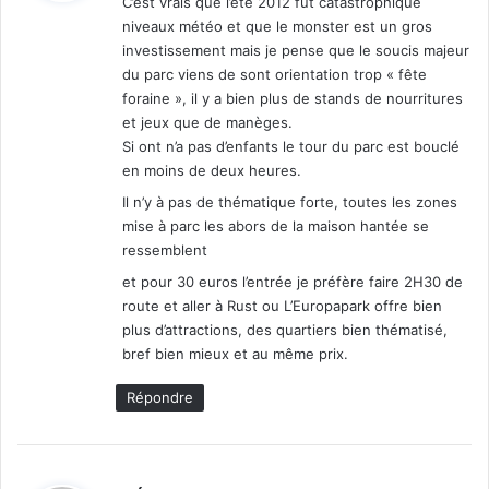
C’est vrais que l’été 2012 fut catastrophique
niveaux météo et que le monster est un gros
:
investissement mais je pense que le soucis majeur
du parc viens de sont orientation trop « fête
foraine », il y a bien plus de stands de nourritures
et jeux que de manèges.
Si ont n’a pas d’enfants le tour du parc est bouclé
en moins de deux heures.
Il n’y à pas de thématique forte, toutes les zones
mise à parc les abors de la maison hantée se
ressemblent
et pour 30 euros l’entrée je préfère faire 2H30 de
route et aller à Rust ou L’Europapark offre bien
plus d’attractions, des quartiers bien thématisé,
bref bien mieux et au même prix.
Répondre