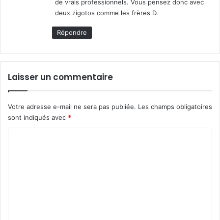
de vrais professionnels. Vous pensez donc avec
:
deux zigotos comme les frères D.
Répondre
Laisser un commentaire
Votre adresse e-mail ne sera pas publiée.
Les champs obligatoires
sont indiqués avec
*
C
o
m
m
e
n