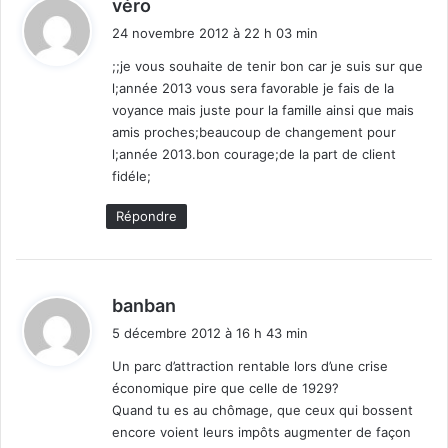
d
véro
i
24 novembre 2012 à 22 h 03 min
t
;;je vous souhaite de tenir bon car je suis sur que
l;année 2013 vous sera favorable je fais de la
:
voyance mais juste pour la famille ainsi que mais
amis proches;beaucoup de changement pour
l;année 2013.bon courage;de la part de client
fidéle;
Répondre
d
banban
i
5 décembre 2012 à 16 h 43 min
t
Un parc d’attraction rentable lors d’une crise
économique pire que celle de 1929?
:
Quand tu es au chômage, que ceux qui bossent
encore voient leurs impôts augmenter de façon