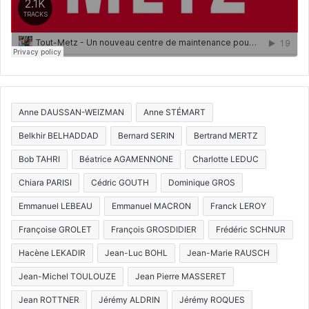
Anne DAUSSAN-WEIZMAN
Anne STÉMART
Belkhir BELHADDAD
Bernard SERIN
Bertrand MERTZ
Bob TAHRI
Béatrice AGAMENNONE
Charlotte LEDUC
Chiara PARISI
Cédric GOUTH
Dominique GROS
Emmanuel LEBEAU
Emmanuel MACRON
Franck LEROY
Françoise GROLET
François GROSDIDIER
Frédéric SCHNUR
Hacène LEKADIR
Jean-Luc BOHL
Jean-Marie RAUSCH
Jean-Michel TOULOUZE
Jean Pierre MASSERET
Jean ROTTNER
Jérémy ALDRIN
Jérémy ROQUES