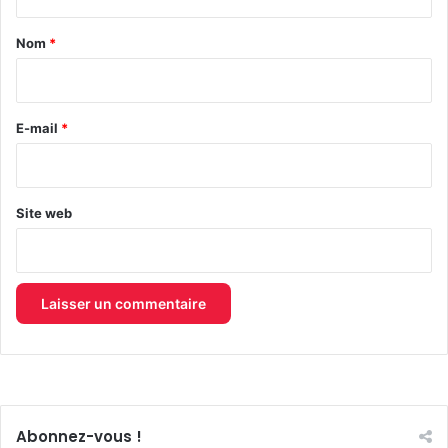
t
a
Nom
*
i
r
e
E-mail
*
*
Site web
Abonnez-vous !