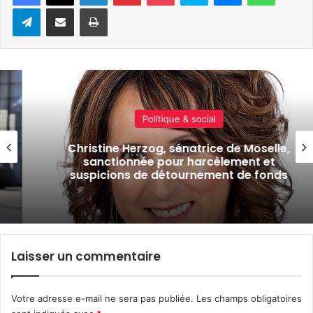
Telegram
Partager par e-mail
Imprimer
Actualité locale & société
elle,
Soins des AVC, mécénat, expo-vent
et
actus de la semaine à Metz et en M
onds
(17 juillet 2026)
Laisser un commentaire
Votre adresse e-mail ne sera pas publiée.
Les champs obligatoires