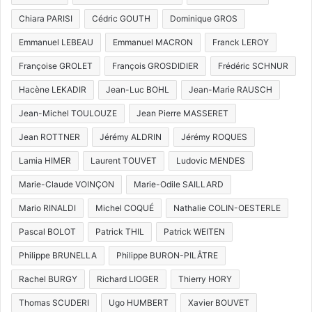
Chiara PARISI
Cédric GOUTH
Dominique GROS
Emmanuel LEBEAU
Emmanuel MACRON
Franck LEROY
Françoise GROLET
François GROSDIDIER
Frédéric SCHNUR
Hacène LEKADIR
Jean-Luc BOHL
Jean-Marie RAUSCH
Jean-Michel TOULOUZE
Jean Pierre MASSERET
Jean ROTTNER
Jérémy ALDRIN
Jérémy ROQUES
Lamia HIMER
Laurent TOUVET
Ludovic MENDES
Marie-Claude VOINÇON
Marie-Odile SAILLARD
Mario RINALDI
Michel COQUÉ
Nathalie COLIN-OESTERLE
Pascal BOLOT
Patrick THIL
Patrick WEITEN
Philippe BRUNELLA
Philippe BURON-PILÂTRE
Rachel BURGY
Richard LIOGER
Thierry HORY
Thomas SCUDERI
Ugo HUMBERT
Xavier BOUVET