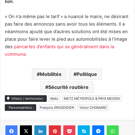
lion
.
« On n’a même pas le tarif » a nuancé le maire, ne désirant
pas faire des annonces sans avoir tous les éléments. Il a
néanmoins ajouté que d’autres solutions ont été mises en
place pour faire lever le pied aux automobilistes à l’image
des
pancartes d’enfants qui se généralisent dans la
commune
.
Mobilités
Politique
Sécurité routière
Ville(s) / territoire(s) :
Metz
METZ MÉTROPOLE & PAYS MESSIN
Personnalité(s) :
François GROSDIDIER
Victor CHOMARD
Linkedin
Pinterest
Pocket
Skype
Messenger
WhatsA