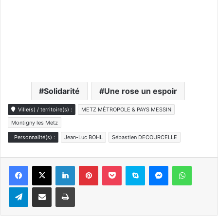
Solidarité
Une rose un espoir
Ville(s) / territoire(s) :
METZ MÉTROPOLE & PAYS MESSIN
Montigny les Metz
Personnalité(s) :
Jean-Luc BOHL
Sébastien DECOURCELLE
Linkedin
Pinterest
Pocket
Skype
Messenger
WhatsA
Telegram
Partager par e-mail
Imprimer
Sports & loisirs
Une marche contre la maladie de