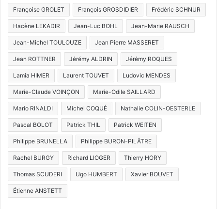
Lamia HIMER
Laurent TOUVET
Ludovic MENDES
Marie-Claude VOINÇON
Marie-Odile SAILLARD
Mario RINALDI
Michel COQUÉ
Nathalie COLIN-OESTERLE
Pascal BOLOT
Patrick THIL
Patrick WEITEN
Philippe BRUNELLA
Philippe BURON-PILÂTRE
Rachel BURGY
Richard LIOGER
Thierry HORY
Thomas SCUDERI
Ugo HUMBERT
Xavier BOUVET
Étienne ANSTETT
Actualité régionale & agenda
Créé en 2006, Tout-Metz est un média numérique indépendant