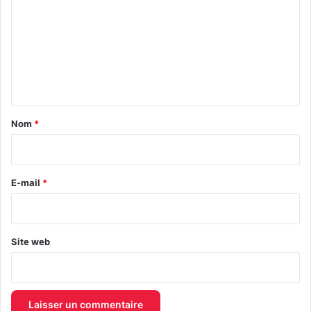
t
a
Nom
*
i
r
e
E-mail
*
*
Site web
Abonnez-vous !