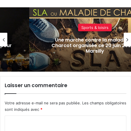
Charcot organisée ce 20 juin 2026 à
Marsilly
Laisser un commentaire
Votre adresse e-mail ne sera pas publiée.
Les champs obligatoires
sont indiqués avec
*
C
o
m
m
e
n