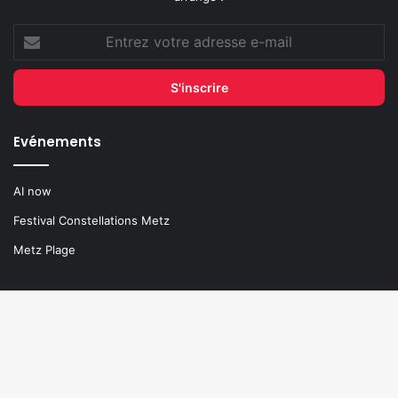
Evénements
AI now
Festival Constellations Metz
Metz Plage