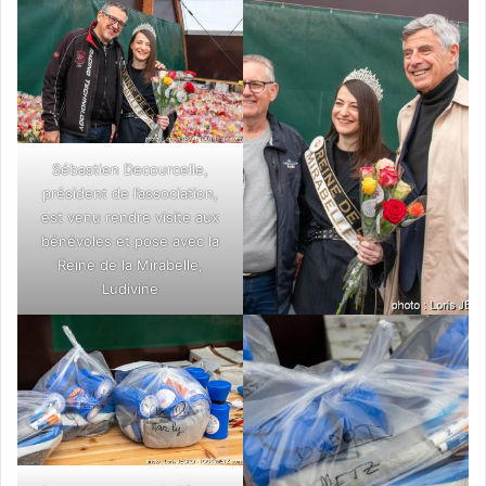
Sébastien Decourcelle,
président de l’association,
est venu rendre visite aux
bénévoles et pose avec la
Reine de la Mirabelle,
Ludivine