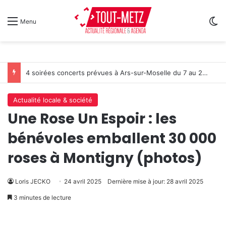
Sw
Menu
Metz : J-1 avant le cinéma plein air au Plan d’Eau
Actualité locale & société
Une Rose Un Espoir : les
bénévoles emballent 30 000
roses à Montigny (photos)
Loris JECKO
24 avril 2025
Dernière mise à jour: 28 avril 2025
3 minutes de lecture