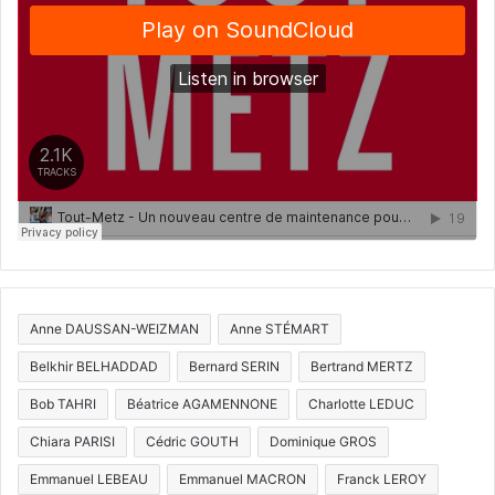
Anne DAUSSAN-WEIZMAN
Anne STÉMART
Belkhir BELHADDAD
Bernard SERIN
Bertrand MERTZ
Bob TAHRI
Béatrice AGAMENNONE
Charlotte LEDUC
Chiara PARISI
Cédric GOUTH
Dominique GROS
Emmanuel LEBEAU
Emmanuel MACRON
Franck LEROY
Françoise GROLET
François GROSDIDIER
Frédéric SCHNUR
Hacène LEKADIR
Jean-Luc BOHL
Jean-Marie RAUSCH
Jean-Michel TOULOUZE
Jean Pierre MASSERET
Jean ROTTNER
Jérémy ALDRIN
Jérémy ROQUES