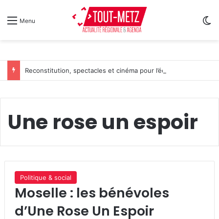
Sw
Menu
Reconstitution, spectacles et cinéma pour l’édition 2026 de « Ça tombe comme à Gravelotte »
Une rose un espoir
Politique & social
Moselle : les bénévoles
d’Une Rose Un Espoir