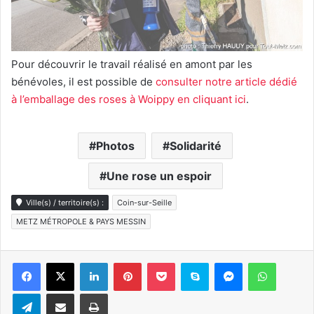
Pour découvrir le travail réalisé en amont par les
bénévoles, il est possible de
consulter notre article dédié
à l’emballage des roses à Woippy en cliquant ici
.
Photos
Solidarité
Une rose un espoir
Ville(s) / territoire(s) :
Coin-sur-Seille
METZ MÉTROPOLE & PAYS MESSIN
Linkedin
Pinterest
Pocket
Skype
Messenger
WhatsA
Telegram
Partager par e-mail
Imprimer