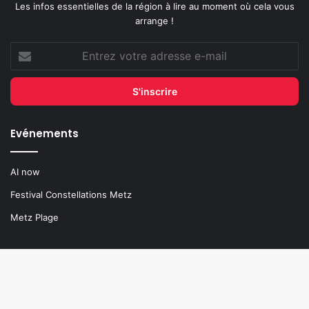
Les infos essentielles de la région à lire au moment où cela vous
arrange !
Entrez
votre
adresse
e-
mail
Evénements
AI now
Festival Constellations Metz
Metz Plage