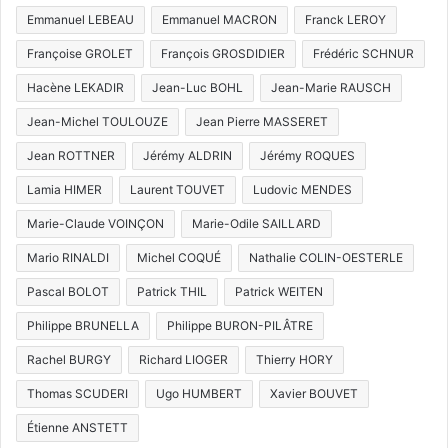
Emmanuel LEBEAU
Emmanuel MACRON
Franck LEROY
Françoise GROLET
François GROSDIDIER
Frédéric SCHNUR
Hacène LEKADIR
Jean-Luc BOHL
Jean-Marie RAUSCH
Jean-Michel TOULOUZE
Jean Pierre MASSERET
Jean ROTTNER
Jérémy ALDRIN
Jérémy ROQUES
Lamia HIMER
Laurent TOUVET
Ludovic MENDES
Marie-Claude VOINÇON
Marie-Odile SAILLARD
Mario RINALDI
Michel COQUÉ
Nathalie COLIN-OESTERLE
Pascal BOLOT
Patrick THIL
Patrick WEITEN
Philippe BRUNELLA
Philippe BURON-PILÂTRE
Rachel BURGY
Richard LIOGER
Thierry HORY
Thomas SCUDERI
Ugo HUMBERT
Xavier BOUVET
Étienne ANSTETT