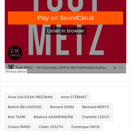
Anne DAUSSAN-WEIZMAN
Anne STÉMART
Belkhir BELHADDAD
Bernard SERIN
Bertrand MERTZ
Bob TAHRI
Béatrice AGAMENNONE
Charlotte LEDUC
Chiara PARISI
Cédric GOUTH
Dominique GROS