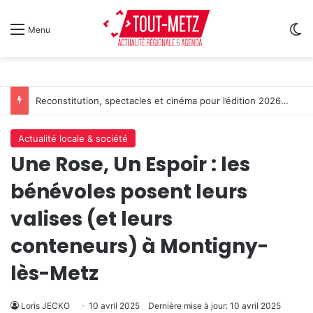
Sw
Menu
Reconstitution, spectacles et cinéma pour l’édition 2026 de « Ça tombe comme à Gravelotte »
Actualité locale & société
Une Rose, Un Espoir : les
bénévoles posent leurs
valises (et leurs
conteneurs) à Montigny-
lès-Metz
Loris JECKO
10 avril 2025
Dernière mise à jour: 10 avril 2025