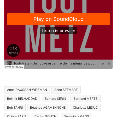
Anne DAUSSAN-WEIZMAN
Anne STÉMART
Belkhir BELHADDAD
Bernard SERIN
Bertrand MERTZ
Bob TAHRI
Béatrice AGAMENNONE
Charlotte LEDUC
Chiara PARISI
Cédric GOUTH
Dominique GROS