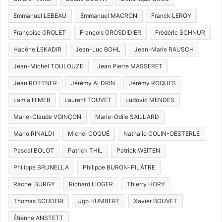
Emmanuel LEBEAU
Emmanuel MACRON
Franck LEROY
Françoise GROLET
François GROSDIDIER
Frédéric SCHNUR
Hacène LEKADIR
Jean-Luc BOHL
Jean-Marie RAUSCH
Jean-Michel TOULOUZE
Jean Pierre MASSERET
Jean ROTTNER
Jérémy ALDRIN
Jérémy ROQUES
Lamia HIMER
Laurent TOUVET
Ludovic MENDES
Marie-Claude VOINÇON
Marie-Odile SAILLARD
Mario RINALDI
Michel COQUÉ
Nathalie COLIN-OESTERLE
Pascal BOLOT
Patrick THIL
Patrick WEITEN
Philippe BRUNELLA
Philippe BURON-PILÂTRE
Rachel BURGY
Richard LIOGER
Thierry HORY
Thomas SCUDERI
Ugo HUMBERT
Xavier BOUVET
Étienne ANSTETT