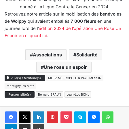
donné à La Ligue Contre le Cancer en 2024.
Retrouvez notre article sur la mobilisation des
bénévoles
de Woippy
qui avaient emballés
7 000 fleurs
en une
journée lors de l’
édition 2024 de l’opération Une Rose Un
Espoir en cliquant ici
.
Associations
Solidarité
Une rose un espoir
Ville(s) / territoire(s) :
METZ MÉTROPOLE & PAYS MESSIN
Montigny les Metz
Personnalité(s) :
Bernard BRAUN
Jean-Luc BOHL
Linkedin
Pinterest
Pocket
Skype
Messenger
WhatsA
Telegram
Partager par e-mail
Imprimer