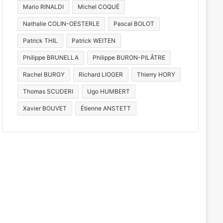
Mario RINALDI
Michel COQUÉ
Nathalie COLIN-OESTERLE
Pascal BOLOT
 actus
Cinéma plein a
Patrick THIL
Patrick WEITEN
6)
du fil
Philippe BRUNELLA
Philippe BURON-PILÂTRE
Rachel BURGY
Richard LIOGER
Thierry HORY
Thomas SCUDERI
Ugo HUMBERT
Xavier BOUVET
Étienne ANSTETT
ût 2026
4 août 2026
31 juillet 2026
4 soirées concerts prévues à Ars-sur-Moselle du 7 au 28 août 2026
Metz : J-1 avant le cinéma plein air au Plan d’Eau