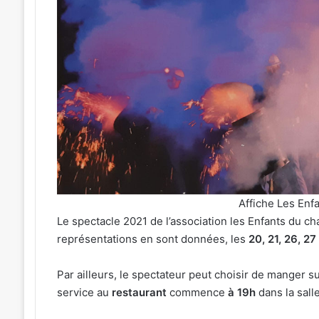
:
J-
1
avant
le
cinéma
 2026
4 août 2026
plein
rées concerts prévues à Ars-
Metz : J-1 avant l
air
oselle du 7 au 28 août 2026
air au Plan d’Eau
au
Plan
d’Eau
Affiche Les Enf
Le spectacle 2021 de l’association les Enfants du ch
représentations en sont données, les
20, 21, 26, 27
Par ailleurs, le spectateur peut choisir de manger su
service au
restaurant
commence
à 19h
dans la salle