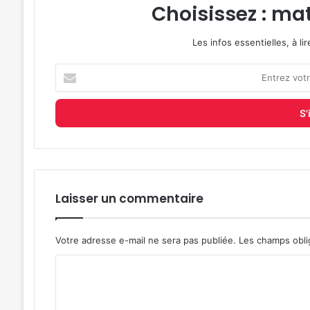
Choisissez : mat
Les infos essentielles, à l
Entrez
votre
adresse
e-
mail
Laisser un commentaire
Votre adresse e-mail ne sera pas publiée.
Les champs obli
C
o
m