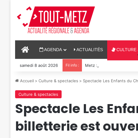
ACCUEIL
AGENDA
ACTUALITÉS
CULTURE 
samedi 8 août 2026
Fil info :
Metz : J-1 avant le cinéma p
Accueil
>
Culture & spectacles
>
Spectacle Les Enfants du Char
Culture & spectacles
Spectacle Les Enfan
billetterie est ouve