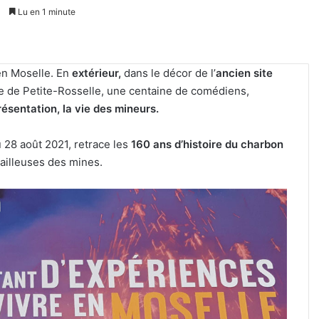
1
Lu en 1 minute
en Moselle. En
extérieur,
dans le décor de l’
ancien site
de Petite-Rosselle, une centaine de comédiens,
résentation, la vie des mineurs.
 28 août 2021, retrace les
160 ans d’histoire du charbon
availleuses des mines.
Un