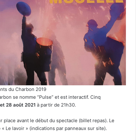
festival
de
musique
celte
organisé
3 août 2026
au
Un festival de musique celte
parc
e cinéma plein
organisé au parc archéologi
archéologique
de Bliesbruck les 7 et 8 août 
de
Bliesbruck
les
7
et
8
ants du Charbon 2019
août
arbon se nomme “Pulse” et est interactif. Cinq
2026
 et 28 août 2021
à partir de 21h30.
r place avant le début du spectacle (billet repas). Le
 « Le lavoir » (indications par panneaux sur site).