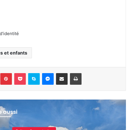
d’identité
es et enfants
inkedin
Pinterest
Pocket
Skype
Messenger
Partager par e-mail
Imprimer
re aussi