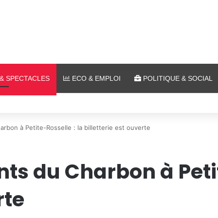
& SPECTACLES
ECO & EMPLOI
POLITIQUE & SOCIAL
lein air au Plan d’Eau
bon à Petite-Rosselle : la billetterie est ouverte
ts du Charbon à Petit
rte