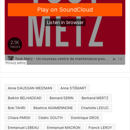
Anne DAUSSAN-WEIZMAN
Anne STÉMART
Belkhir BELHADDAD
Bernard SERIN
Bertrand MERTZ
Bob TAHRI
Béatrice AGAMENNONE
Charlotte LEDUC
Chiara PARISI
Cédric GOUTH
Dominique GROS
Emmanuel LEBEAU
Emmanuel MACRON
Franck LEROY