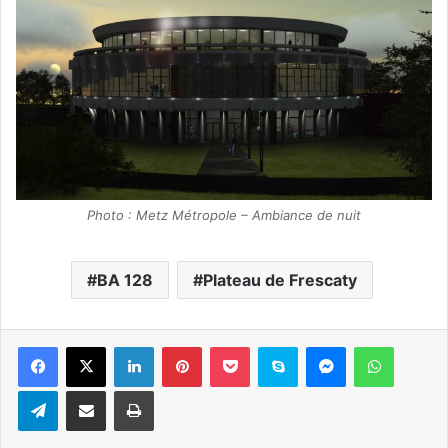
Photo : Metz Métropole – Ambiance de nuit
BA 128
Plateau de Frescaty
Linkedin
Pinterest
Pocket
Skype
Messenger
WhatsA
Telegram
Partager par e-mail
Imprimer