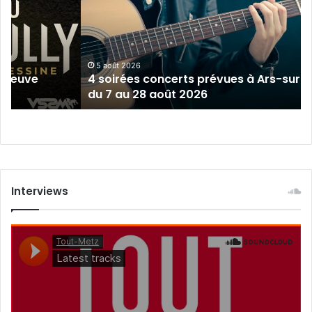
prévues
à
Ars-
sur-
Moselle
5 août 2026
épreuve
4 soirées concerts prévues à Ars-sur-
du
du 7 au 28 août 2026
7
au
28
août
2026
Interviews