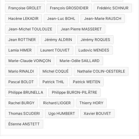
Françoise GROLET
François GROSDIDIER
Frédéric SCHNUR
Hacène LEKADIR
Jean-Luc BOHL
Jean-Marie RAUSCH
Jean-Michel TOULOUZE
Jean Pierre MASSERET
Jean ROTTNER
Jérémy ALDRIN
Jérémy ROQUES
Lamia HIMER
Laurent TOUVET
Ludovic MENDES
Marie-Claude VOINÇON
Marie-Odile SAILLARD
Mario RINALDI
Michel COQUÉ
Nathalie COLIN-OESTERLE
Pascal BOLOT
Patrick THIL
Patrick WEITEN
Philippe BRUNELLA
Philippe BURON-PILÂTRE
Rachel BURGY
Richard LIOGER
Thierry HORY
Thomas SCUDERI
Ugo HUMBERT
Xavier BOUVET
Étienne ANSTETT