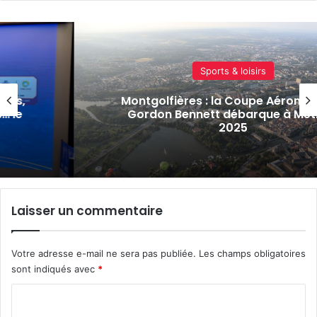
Sports & loisirs
tés,
Montgolfières : la Coupe Aéronau
… le
Gordon Bennett débarque à Metz
2025
Laisser un commentaire
Votre adresse e-mail ne sera pas publiée.
Les champs obligatoires
sont indiqués avec
*
C
o