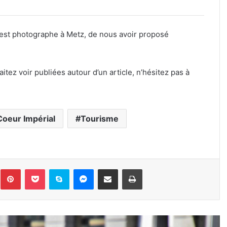
 est photographe à Metz, de nous avoir proposé
tez voir publiées autour d’un article, n’hésitez pas à
Coeur Impérial
Tourisme
inkedin
Pinterest
Pocket
Skype
Messenger
Partager par e-mail
Imprimer