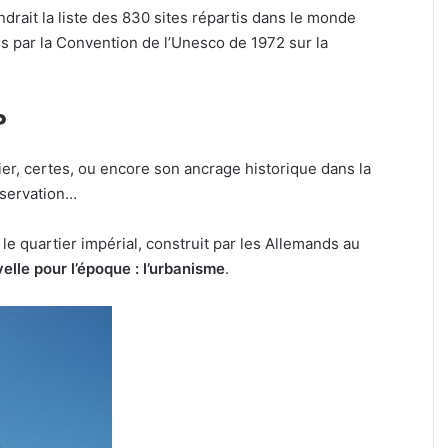
Metz,
oindrait la liste des 830 sites répartis dans le monde
armée,
és par la Convention de l’Unesco de 1972 sur la
sports
.
de
combat
particulière » :
31 juillet 2026
?
:
 cuisine pour le
Tout-Metz, armée, sports
7
ritatif de la FIM
combat : 7 actus de la se
actus
tier, certes, ou encore son ancrage historique dans la
Metz (31 juillet 2026)
de
nservation…
la
semaine
à
 le quartier impérial, construit par les Allemands au
Metz
elle pour l’époque : l’urbanisme
.
(31
juillet
2026)