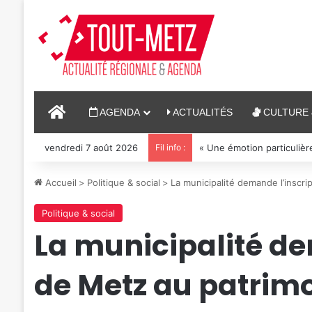
ACCUEIL
AGENDA
ACTUALITÉS
CULTURE 
vendredi 7 août 2026
Fil info :
« Une émotion particulière
Accueil
>
Politique & social
>
La municipalité demande l’inscri
Politique & social
La municipalité de
de Metz au patrim