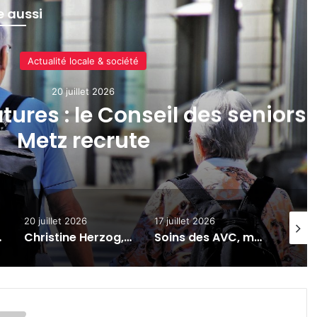
re aussi
Poli
20 
Christine Herzog,
sanctionnée po
suspicions de dé
026
17 juillet 2026
10 juillet 2026
Christine Herzog, sénatrice de Moselle, sanctionnée pour harcèlement et suspicions de détournement de fonds
Soins des AVC, mécénat, expo-vente : 7 actus de la semaine à Metz et en Moselle (17 juillet 2026)
La ville de Metz débloque 500 000 euros pour la venue du pape Léon XIV