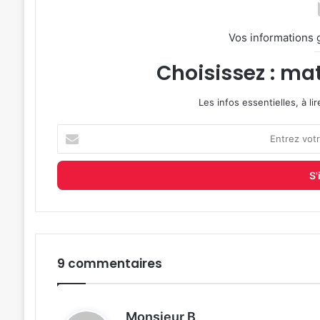
Vos informations 
Choisissez : mat
Les infos essentielles, à l
Entrez
votre
adresse
e-
mail
9 commentaires
d
Monsieur B