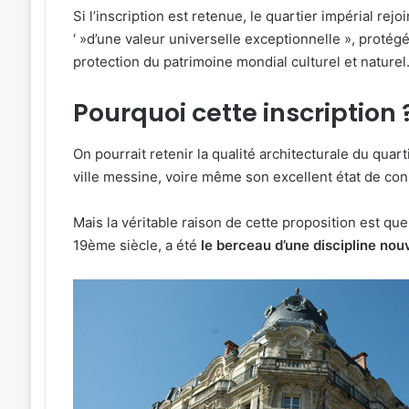
ival
Une
Si l’inscription est retenue, le quartier impérial rej
émotion
‘ »d’une valeur universelle exceptionnelle », protég
ique
particulière
protection du patrimoine mondial culturel et naturel
e
»
31 juillet 2026
anisé
:
« Une émotion 
3 août 2026
Pourquoi cette inscription 
Michel
n festival de musique celte
Michel Roth en
c
Roth
rganisé au parc archéologique
grand dîner ca
héologique
en
On pourrait retenir la qualité architecturale du quar
e Bliesbruck les 7 et 8 août 2026
2026
cuisine
ville messine, voire même son excellent état de co
sbruck
pour
le
grand
Mais la véritable raison de cette proposition est que
dîner
19ème siècle, a été
le berceau d’une discipline nouv
caritatif
t
de
6
la
FIM
2026