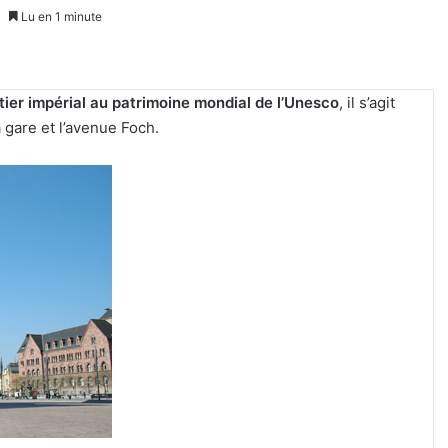
Lu en 1 minute
rtier impérial au patrimoine mondial de l’Unesco
, il s’agit
 gare et l’avenue Foch.
Tout-