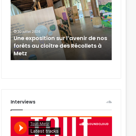
:
une
boutique
Emmaüs
a
ouvert
ur l’avenir de nos
30 juillet 2026
au
e des Récollets à
Metz : une boutique Emmaü
centre-
ouvert au centre-ville
ville
Interviews