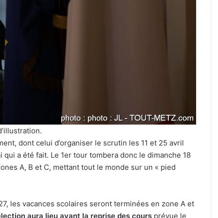
exposition
sur
l’avenir
de
t
nos
uillet 2026
30 juillet 2026
forêts
t-Metz, armée, sports de
Une exposition s
au
bat : 7 actus de la semaine à
forêts au cloîtr
cloître
z (31 juillet 2026)
Metz
des
Récollets
ne
à
Metz
’illustration.
nt, dont celui d’organiser le scrutin les 11 et 25 avril
ai qui a été fait. Le 1er tour tombera donc le dimanche 18
ones A, B et C, mettant tout le monde sur un « pied
027, les vacances scolaires seront terminées en zone A et
lection aura lieu avant la reprise des cours
prévue le