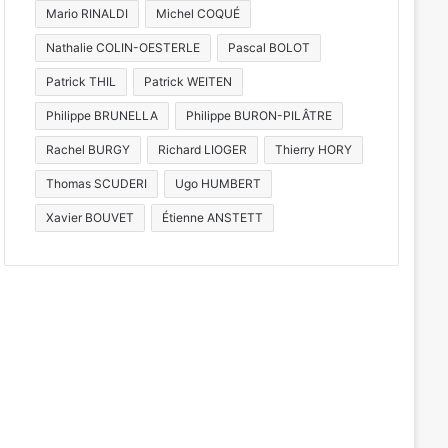
de la semaine à Metz et en Mose
Mario RINALDI
Michel COQUÉ
2026)
Nathalie COLIN-OESTERLE
Pascal BOLOT
Patrick THIL
Patrick WEITEN
Philippe BRUNELLA
Philippe BURON-PILÂTRE
20 juillet 2026
20 juillet 2026
Sortie du Grand Est : « Si l’Alsace part, la Lorraine doit être prête », assure Patrick Weiten
Appel à candidatures : le Conseil des seniors de Metz recrute
Christine Herzog, sénatrice de Moselle, sanctionnée pour harcèlement et suspicions de détournement de fonds
Rachel BURGY
Richard LIOGER
Thierry HORY
Thomas SCUDERI
Ugo HUMBERT
Xavier BOUVET
Étienne ANSTETT