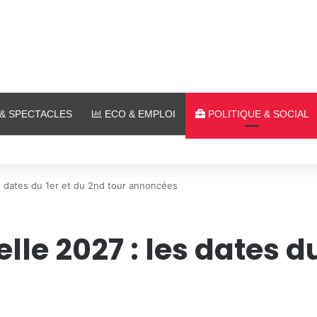
& SPECTACLES
ECO & EMPLOI
POLITIQUE & SOCIAL
ombat : 7 actus de la semaine à Metz (31 juillet 2026)
es dates du 1er et du 2nd tour annoncées
lle 2027 : les dates d