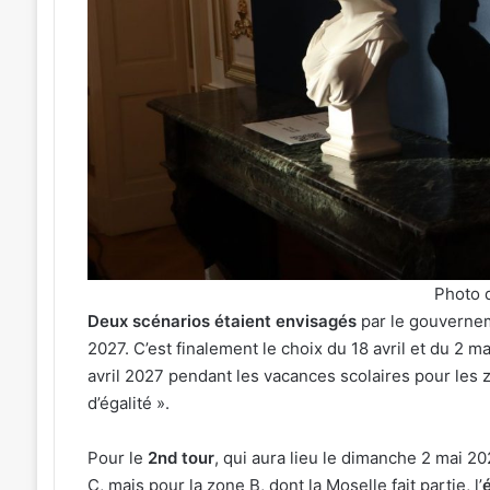
Une
Metz,
émotion
armée,
particulière
sports
»
de
31 juillet 2026
:
comba
« Une émotion particulière » :
31 j
Michel
:
e
Michel Roth en cuisine pour le
Tou
Roth
7
gique
grand dîner caritatif de la FIM
com
en
actus
t 2026
2026
Met
cuisine
de
pour
la
le
semai
grand
à
dîner
Metz
Photo d
caritatif
(31
Deux scénarios étaient envisagés
par le gouverneme
de
juillet
2027. C’est finalement le choix du 18 avril et du 2 m
la
2026)
avril 2027 pendant les vacances scolaires pour les z
FIM
2026
d’égalité ».
Pour le
2nd tour
, qui aura lieu le dimanche 2 mai 2
C, mais pour la zone B, dont la Moselle fait partie, l’
é