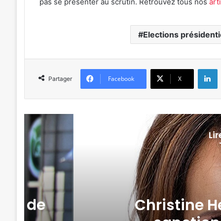
pas se présenter au scrutin. Retrouvez tous nos
art
Elections président
L
Facebook
X
Partager
Li
Politique & social
20 juillet 2026
Christine Herzog, sénat