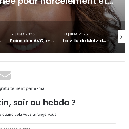
rcèlement et
ement de fonds
7 juillet 2026
10 juillet 2026
3 juillet 2026
Soins des AVC, mécénat, expo-vente : 7 actus de la semaine à Metz et en Moselle (17 juillet 2026)
La ville de Metz débloque 500 000 euros pour la venue du pape Léon XIV
gratuitement par e-mail
in, soir ou hebdo ?
ire quand cela vous arrange vous !