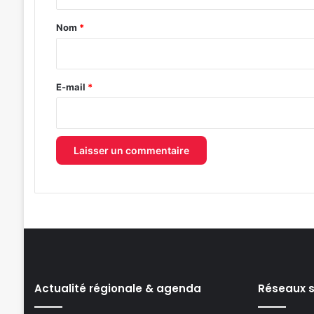
t
a
Nom
*
i
r
e
E-mail
*
*
Actualité régionale & agenda
Réseaux 