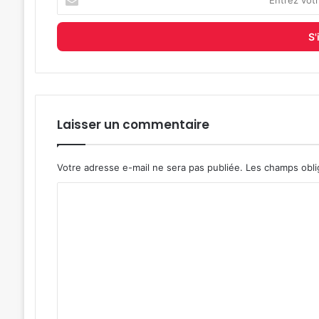
votre
adresse
e-
mail
Laisser un commentaire
Votre adresse e-mail ne sera pas publiée.
Les champs obli
C
o
m
m
e
n