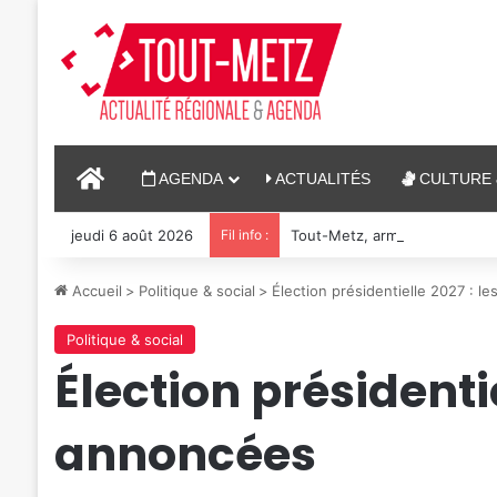
ACCUEIL
AGENDA
ACTUALITÉS
CULTURE 
jeudi 6 août 2026
Fil info :
Tout-Metz, armée, sports de c
Accueil
>
Politique & social
>
Élection présidentielle 2027 : l
Politique & social
Élection présidentie
annoncées