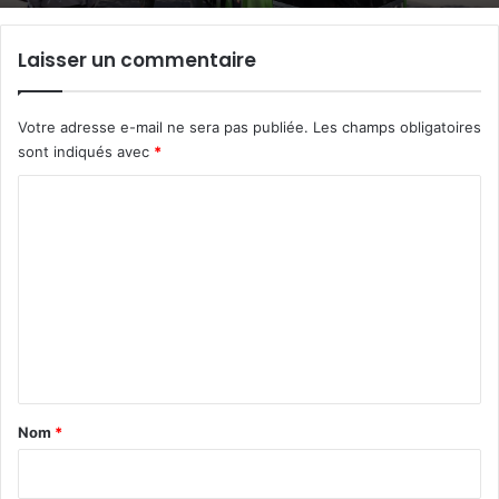
Laisser un commentaire
Votre adresse e-mail ne sera pas publiée.
Les champs obligatoires
sont indiqués avec
*
C
o
m
m
e
n
t
a
Nom
*
i
r