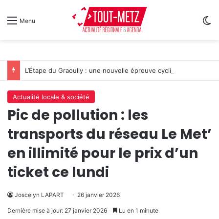
Sw
Menu
L’Étape du Graoully : une nouvelle épreuve cycliste débarque à Metz
Actualité locale & société
Pic de pollution : les
transports du réseau Le Met’
en illimité pour le prix d’un
ticket ce lundi
Joscelyn LAPART
26 janvier 2026
Dernière mise à jour: 27 janvier 2026
Lu en 1 minute