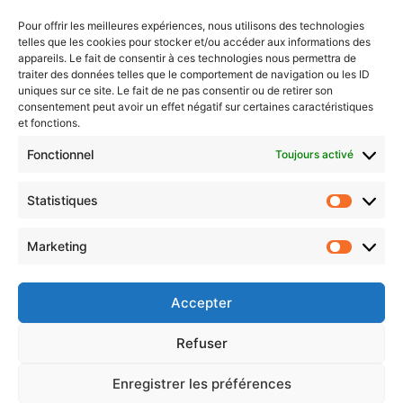
Sentier des lanternes
Pour offrir les meilleures expériences, nous utilisons des technologies
telles que les cookies pour stocker et/ou accéder aux informations des
Newsletter gratuite
appareils. Le fait de consentir à ces technologies nous permettra de
traiter des données telles que le comportement de navigation ou les ID
uniques sur ce site. Le fait de ne pas consentir ou de retirer son
consentement peut avoir un effet négatif sur certaines caractéristiques
et fonctions.
Choisissez : matin, soir ou hebdo ?
Fonctionnel
Toujours activé
Les infos essentielles de la région à lire au moment où cela vous
arrange !
Statistiques
Statistiq
Entrez
votre
Marketing
Marketin
adresse
e-
mail
Accepter
Evénements
Refuser
Enregistrer les préférences
AI now