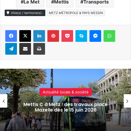
Le Met
Mettis
Transports
Ville(s) / territoire(s) :
METZ MÉTROPOLE & PAYS MESSIN
Linkedin
Pinterest
Pocket
Skype
Messenger
WhatsA
Telegram
Partager par e-mail
Imprimer
Actualité locale & société
Deux nouveaux arrêts pour la navette
reliant Metz à la gare Lorraine TGV