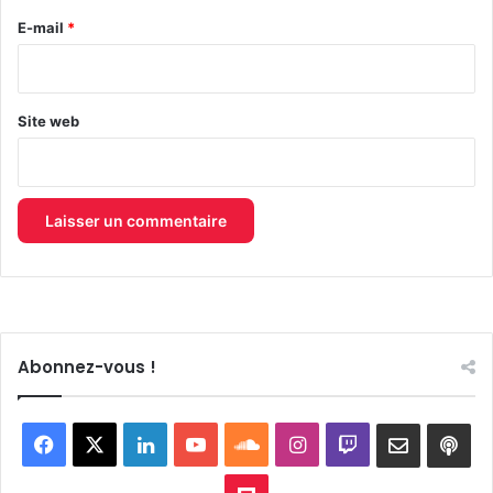
e
E-mail
*
*
Site web
Abonnez-vous !
Facebook
X
Linkedin
YouTube
SoundCloud
Instagram
Twitch
Newslett
Goo
pod