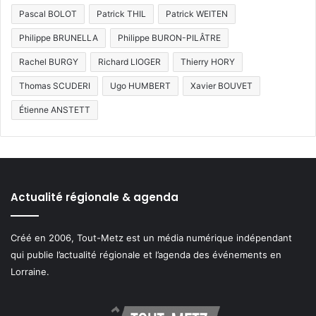
Pascal BOLOT
Patrick THIL
Patrick WEITEN
Philippe BRUNELLA
Philippe BURON-PILÂTRE
Rachel BURGY
Richard LIOGER
Thierry HORY
Thomas SCUDERI
Ugo HUMBERT
Xavier BOUVET
Étienne ANSTETT
Actualité régionale & agenda
Créé en 2006, Tout-Metz est un média numérique indépendant
qui publie l’actualité régionale et l’agenda des événements en
Lorraine.