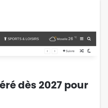
℃
26
Sidebar (barr
Chercher
SPORTS & LOISIRS
Moselle
Un article au
Switch sk
Suivre
éré dès 2027 pour