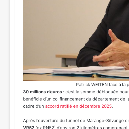
Une
émotion
particulière
»
31 juillet 2026
:
« Une émotion parti
Michel
Michel Roth en cuis
Roth
grand dîner caritat
en
2026
cuisine
pour
le
grand
dîner
caritatif
Patrick WEITEN face à la p
de
30 millions d’euros
: c’est la somme débloquée pour f
la
bénéficie d’un co-financement du département de la M
FIM
2026
cadre d’un
accord ratifié en décembre 2025
.
Après l’ouverture du tunnel de Marange-Silvange en 
VR52
(ex RN52) d’environ 2 kilomètres comprenant 