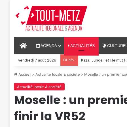
ACCUEIL
AGENDA
ACTUALITÉS
CULTURE 
vendredi 7 août 2026
Fil info :
Reconstitution, spectacle
Accueil
>
Actualité locale & société
>
Moselle : un premier co
Actualité locale & société
Moselle : un premi
finir la VR52