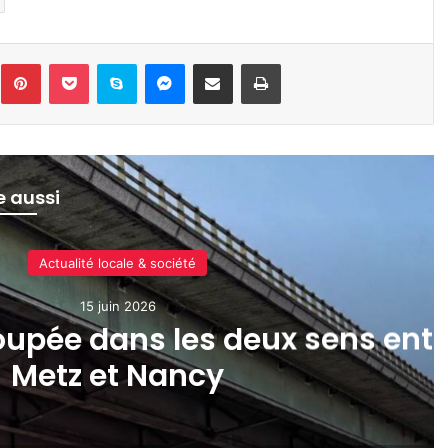
inkedin
Pinterest
Pocket
Skype
Messenger
Partager par e-mail
Imprimer
re aussi
Actualité locale & société
15 juin 2026
coupée dans les deux sens entr
Metz et Nancy