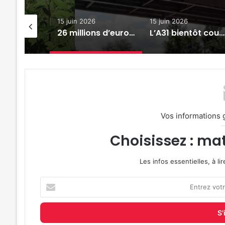
26
15 juin 2026
15 juin 2026
Metz : découvrez le nouveau pôle gymnique Alice Milliat (photos)
26 millions d’euros pour préparer le Grand Est au changement climatique
L’A31 bientôt coupée dans les deux sens entre Metz et Nancy
Vos informations 
Choisissez : mat
Les infos essentielles, à l
Entrez
votre
adresse
e-
mail