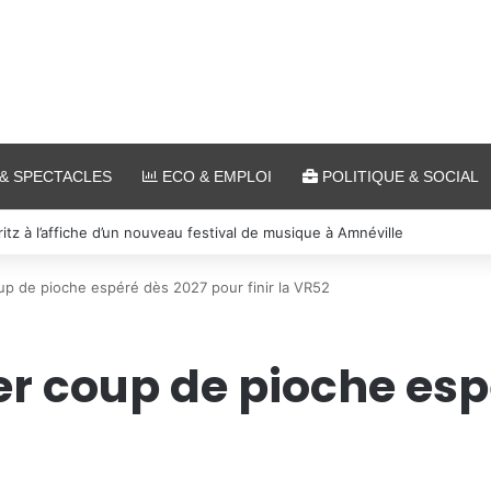
& SPECTACLES
ECO & EMPLOI
POLITIQUE & SOCIAL
s et cinéma pour l’édition 2026 de « Ça tombe comme à Gravelotte »
up de pioche espéré dès 2027 pour finir la VR52
er coup de pioche esp