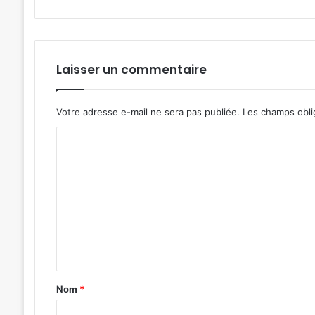
Laisser un commentaire
Votre adresse e-mail ne sera pas publiée.
Les champs obli
C
o
m
m
e
n
t
a
Nom
*
i