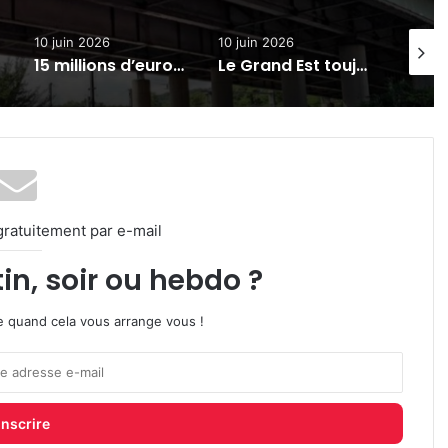
10 juin 2026
10 juin 2026
22 juin
15 millions d’euros en moins pour l’apprentissage dans le Grand Est : le coup de gueule de Franck Leroy
Le Grand Est toujours plus attractif pour les touristes étrangers
gratuitement par e-mail
in, soir ou hebdo ?
ire quand cela vous arrange vous !