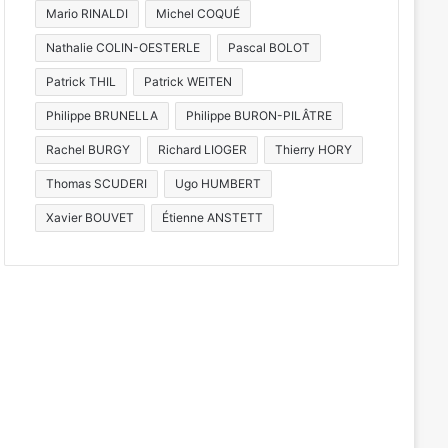
Mario RINALDI
Michel COQUÉ
Nathalie COLIN-OESTERLE
Pascal BOLOT
Patrick THIL
Patrick WEITEN
Philippe BRUNELLA
Philippe BURON-PILÂTRE
Rachel BURGY
Richard LIOGER
Thierry HORY
Thomas SCUDERI
Ugo HUMBERT
Xavier BOUVET
Étienne ANSTETT
e
15 millions 
l’apprentissage dan
gueule 