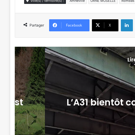
Ville(s) / territoire(s) :
Amnéville
ORNE MOSELLE
Rombas
L
Facebook
X
Partager
Li
nd Est
L’A31 bientôt 