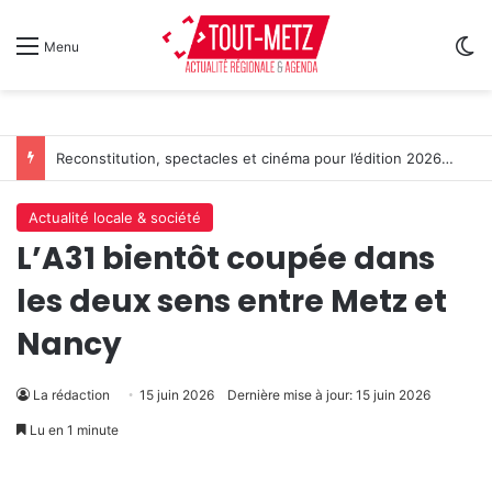
Sw
Menu
Reconstitution, spectacles et cinéma pour l’édition 2026 de « Ça tombe comme à Gravelotte »
Actualité locale & société
L’A31 bientôt coupée dans
les deux sens entre Metz et
Nancy
La rédaction
15 juin 2026
Dernière mise à jour: 15 juin 2026
Lu en 1 minute