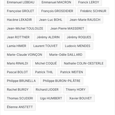
Emmanuel LEBEAU
Emmanuel MACRON
Franck LEROY
Françoise GROLET
François GROSDIDIER
Frédéric SCHNUR
Hacène LEKADIR
Jean-Luc BOHL
Jean-Marie RAUSCH
Jean-Michel TOULOUZE
Jean Pierre MASSERET
Jean ROTTNER
Jérémy ALDRIN
Jérémy ROQUES
Lamia HIMER
Laurent TOUVET
Ludovic MENDES
Marie-Claude VOINÇON
Marie-Odile SAILLARD
Mario RINALDI
Michel COQUÉ
Nathalie COLIN-OESTERLE
Pascal BOLOT
Patrick THIL
Patrick WEITEN
Philippe BRUNELLA
Philippe BURON-PILÂTRE
Rachel BURGY
Richard LIOGER
Thierry HORY
Thomas SCUDERI
Ugo HUMBERT
Xavier BOUVET
Étienne ANSTETT