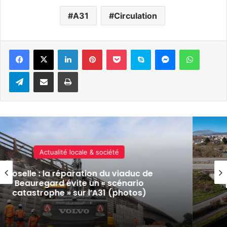
A31
Circulation
Linkedin
Pinterest
Pocket
Skype
Messenger
WhatsA
Telegram
Partager par e-mail
Imprimer
Actualité locale & société
Plusieurs fermetures nocturnes de l’A31
prévues entre Metz et Luxembourg cet
été