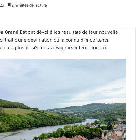
026
2 minutes de lecture
on Grand Es
t ont dévoilé les résultats de leur nouvelle
portrait d’une destination qui a connu d’importants
jours plus prisée des voyageurs internationaux.
4