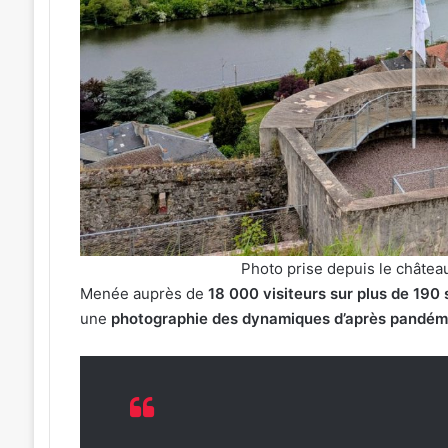
on
du
Graoully
:
une
nouvelle
llet 2026
épreuve
xposition sur l’avenir de nos
6 août 2026
cycliste
s au cloître des Récollets à
L’Étape du Graoul
débarque
épreuve cycliste
à
s
Metz
Photo prise depuis le château 
Menée auprès de
18 000 visiteurs sur plus de 190 
une
photographie des dynamiques d’après pandém