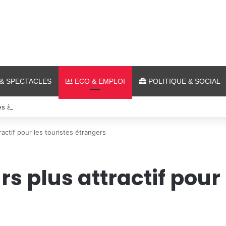
& SPECTACLES
ECO & EMPLOI
POLITIQUE & SOCIAL
es à Ars-sur-Moselle du 7 au 28 août 2026
ractif pour les touristes étrangers
rs plus attractif pour 