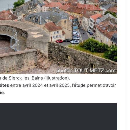
soirées
concerts
prévues
à
Ars-
sur-
5 août 2026
Moselle
ly : une nouvelle
4 soirées concerts prévues à 
du
 débarque à Metz
sur-Moselle du 7 au 28 août 
7
au
28
août
2026
de Sierck-les-Bains (illustration).
sites
entre avril 2024 et avril 2025, l’étude permet d’avoir
ie
.