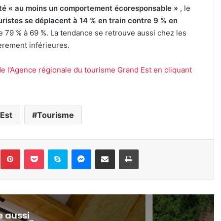
pté « au moins un comportement écoresponsable »
, le
uristes se déplacent à 14 % en train contre 9 % en
 de 79 % à 69 %. La tendance se retrouve aussi chez les
èrement inférieures.
de l’Agence régionale du tourisme Grand Est en cliquant
Est
Tourisme
inkedin
Pinterest
Pocket
Skype
Messenger
Partager par e-mail
Imprimer
re aussi