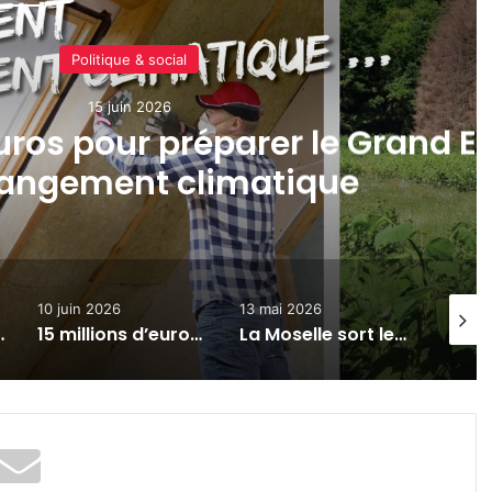
Economie & emploi
10 juin 2026
 millions d’euros en moins po
tissage dans le Grand Est : le
gueule de Franck Leroy
13 mai 2026
21 juillet 2026
7 ju
15 millions d’euros en moins pour l’apprentissage dans le Grand Est : le coup de gueule de Franck Leroy
La Moselle sort le grand jeu pour séduire les touristes cet été
Casting : l’Euro-Métropole de Metz recherche des ambassadeurs canins