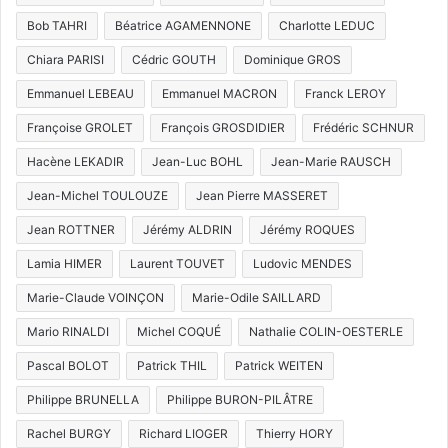
Bob TAHRI
Béatrice AGAMENNONE
Charlotte LEDUC
Chiara PARISI
Cédric GOUTH
Dominique GROS
Emmanuel LEBEAU
Emmanuel MACRON
Franck LEROY
Françoise GROLET
François GROSDIDIER
Frédéric SCHNUR
Hacène LEKADIR
Jean-Luc BOHL
Jean-Marie RAUSCH
Jean-Michel TOULOUZE
Jean Pierre MASSERET
Jean ROTTNER
Jérémy ALDRIN
Jérémy ROQUES
Lamia HIMER
Laurent TOUVET
Ludovic MENDES
Marie-Claude VOINÇON
Marie-Odile SAILLARD
Mario RINALDI
Michel COQUÉ
Nathalie COLIN-OESTERLE
Pascal BOLOT
Patrick THIL
Patrick WEITEN
Philippe BRUNELLA
Philippe BURON-PILÂTRE
Rachel BURGY
Richard LIOGER
Thierry HORY