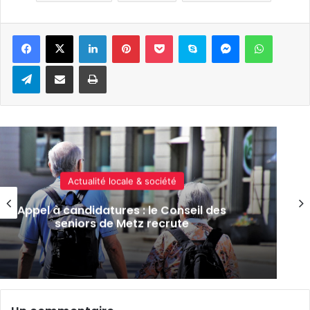
Linkedin
Pinterest
Pocket
Skype
Messenger
WhatsA
Telegram
Partager par e-mail
Imprimer
Actualité locale & société
Appel à candidatures : le Conseil des
seniors de Metz recrute