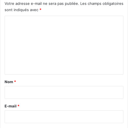
Votre adresse e-mail ne sera pas publiée.
Les champs obligatoires
sont indiqués avec
*
C
o
m
m
e
n
t
a
Nom
*
i
r
e
E-mail
*
*