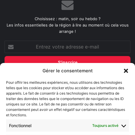
Choisissez : matin, soir ou hebdo ?
Les infos essentielles de la région à lire au moment où cela vous
arrange !
Entrez
votre
adresse
e-
mail
Gérer le consentement
Evénements
Pour offrir les meilleures expériences, nous utilisons des technologies
telles que les cookies pour stocker et/ou accéder aux informations des
appareils. Le fait de consentir à ces technologies nous permettra de
AI now
traiter des données telles que le comportement de navigation ou les ID
uniques sur ce site. Le fait de ne pas consentir ou de retirer son
Festival Constellations Metz
consentement peut avoir un effet négatif sur certaines caractéristiques
et fonctions.
Metz Plage
Fonctionnel
Toujours activé