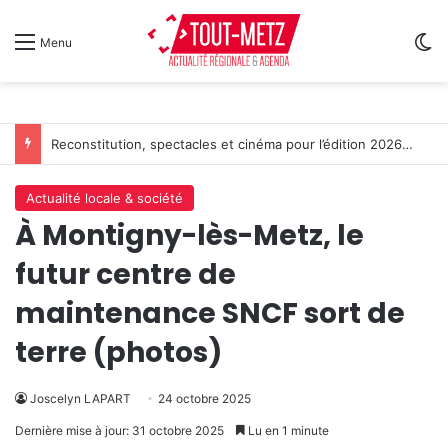
Sw
Menu
L’Étape du Graoully : une nouvelle épreuve cycliste débarque à Metz
Actualité locale & société
À Montigny-lès-Metz, le
futur centre de
maintenance SNCF sort de
terre (photos)
Joscelyn LAPART
24 octobre 2025
Dernière mise à jour: 31 octobre 2025
Lu en 1 minute