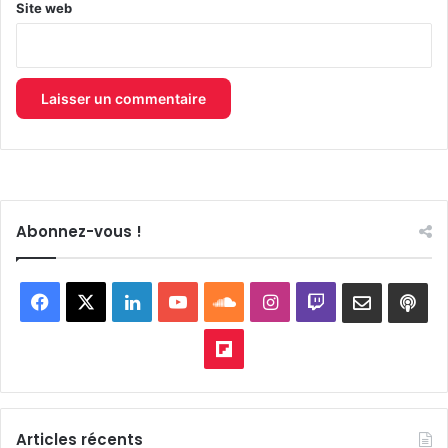
Site web
Abonnez-vous !
Facebook
X
Linkedin
YouTube
SoundCloud
Instagram
Twitch
Newslett
Goo
pod
Flipboard
Articles récents