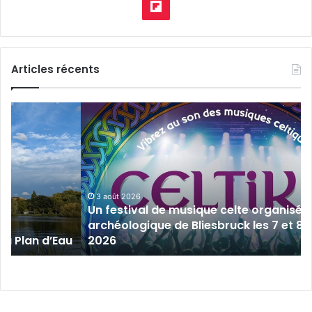
pod
Flipboard
Articles récents
Un
festival
de
musique
celte
organisé
au
3 août 2026
Un festival de musique celte organisé 
parc
archéologique de Bliesbruck les 7 et 8 
archéologique
 au Plan d’Eau
2026
de
Bliesbruck
les
7
et