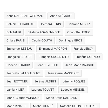
Anne DAUSSAN-WEIZMAN
Anne STÉMART
Belkhir BELHADDAD
Bernard SERIN
Bertrand MERTZ
Bob TAHRI
Béatrice AGAMENNONE
Charlotte LEDUC
Chiara PARISI
Cédric GOUTH
Dominique GROS
Emmanuel LEBEAU
Emmanuel MACRON
Franck LEROY
Françoise GROLET
François GROSDIDIER
Frédéric SCHNUR
Hacène LEKADIR
Jean-Luc BOHL
Jean-Marie RAUSCH
Jean-Michel TOULOUZE
Jean Pierre MASSERET
Jean ROTTNER
Jérémy ALDRIN
Jérémy ROQUES
Lamia HIMER
Laurent TOUVET
Ludovic MENDES
Marie-Claude VOINÇON
Marie-Odile SAILLARD
Mario RINALDI
Michel COQUÉ
Nathalie COLIN-OESTERLE