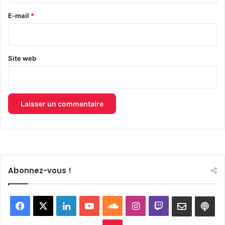
e
E-mail
*
*
Site web
Abonnez-vous !
Facebook
X
Linkedin
YouTube
SoundCloud
Instagram
Twitch
Newslett
Goo