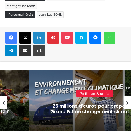
Montigny les Metz
Personnalité(s) :
Jean-Luc BOHL
Linkedin
Pinterest
Pocket
Skype
Messenger
WhatsA
Telegram
Partager par e-mail
Imprimer
Politique & social
es
26 millions d’euros pour préparer
tz ?
Grand Est au changement climat