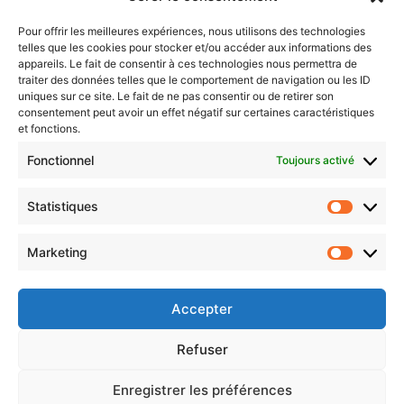
Sentier des lanternes
Pour offrir les meilleures expériences, nous utilisons des technologies
telles que les cookies pour stocker et/ou accéder aux informations des
Newsletter gratuite
appareils. Le fait de consentir à ces technologies nous permettra de
traiter des données telles que le comportement de navigation ou les ID
uniques sur ce site. Le fait de ne pas consentir ou de retirer son
consentement peut avoir un effet négatif sur certaines caractéristiques
et fonctions.
Choisissez : matin, soir ou hebdo ?
Fonctionnel
Toujours activé
Les infos essentielles de la région à lire au moment où cela vous
arrange !
Statistiques
Statistiq
Entrez
votre
Marketing
Marketin
adresse
e-
mail
Accepter
Evénements
Refuser
Enregistrer les préférences
AI now