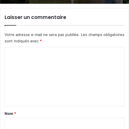
Laisser un commentaire
Votre adresse e-mail ne sera pas publiée.
Les champs obligatoires
sont indiqués avec
*
C
o
m
m
e
n
t
a
Nom
*
i
r