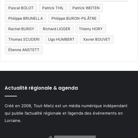
Pascal BOLOT
Patrick THIL
Patrick WEITEN
Philippe BRUNELLA
Philippe BURON-PILÂTRE
Rachel BURGY
Richard LIOGER
Thierry HORY
Thomas SCUDERI
Ugo HUMBERT
Xavier BOUVET
Étienne ANSTETT
Actualité régionale & agenda
Créé en 2006, Tout-Metz est un média numérique indépendant
qui publie l’actualité régionale et l’agenda des événements en
Lorraine.