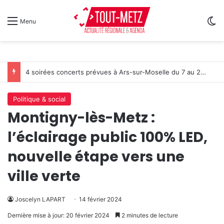
Sw
Menu
Metz : J-1 avant le cinéma plein air au Plan d’Eau
Politique & social
Montigny-lès-Metz :
l’éclairage public 100% LED,
nouvelle étape vers une
ville verte
Joscelyn LAPART
14 février 2024
Dernière mise à jour: 20 février 2024
2 minutes de lecture