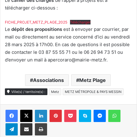
Le
cahier des charges
de l’appel à projets est à
télécharger ci-dessous :
FICHE_PROJET_METZ_PLAGE_2025
Télécharger
Le
dépôt des propositions
est à envoyer par courrier, par
mail ou directement au service concerné d’ici au vendredi
28 mars 2025 à 17h00. En cas de questions il est possible
de contacter le 03 87 55 55 71 ou le 06 26 94 73 51 ou
d’envoyer un mail à
apercoraro@mairie-metz.fr
.
Associations
Metz Plage
Ville(s) / territoire(s) :
Metz
METZ MÉTROPOLE & PAYS MESSIN
Linkedin
Pinterest
Pocket
Skype
Messenger
WhatsA
Telegram
Partager par e-mail
Imprimer