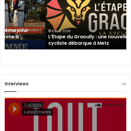
Graoully
:
une
nouvelle
épreuve
ma pour
cycliste
6 août 2026
e à
L’Étape du Graoully : une nouvelle épre
débarque
cycliste débarque à Metz
à
Metz
Interviews