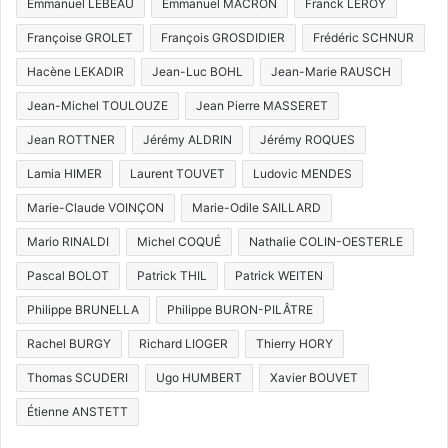
Emmanuel LEBEAU
Emmanuel MACRON
Franck LEROY
Françoise GROLET
François GROSDIDIER
Frédéric SCHNUR
Hacène LEKADIR
Jean-Luc BOHL
Jean-Marie RAUSCH
Jean-Michel TOULOUZE
Jean Pierre MASSERET
Jean ROTTNER
Jérémy ALDRIN
Jérémy ROQUES
Lamia HIMER
Laurent TOUVET
Ludovic MENDES
Marie-Claude VOINÇON
Marie-Odile SAILLARD
Mario RINALDI
Michel COQUÉ
Nathalie COLIN-OESTERLE
Pascal BOLOT
Patrick THIL
Patrick WEITEN
Philippe BRUNELLA
Philippe BURON-PILÂTRE
Rachel BURGY
Richard LIOGER
Thierry HORY
Thomas SCUDERI
Ugo HUMBERT
Xavier BOUVET
Étienne ANSTETT