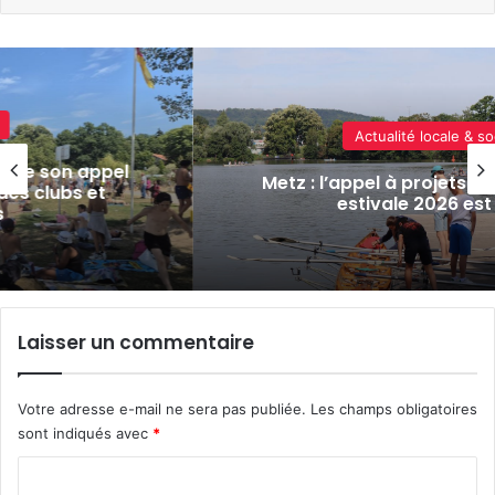
Actualité locale & société
 appel
Metz : l’appel à projets pour l’Anim
 et
estivale 2026 est lancé
Laisser un commentaire
Votre adresse e-mail ne sera pas publiée.
Les champs obligatoires
sont indiqués avec
*
C