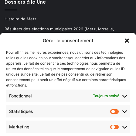
Dossiers à la Une
Histoire de Metz
Résultats des élections municipales 2026 (Metz, Moselle,
Lorraine)
Gérer le consentement
Sentier des lanternes
Pour offrir les meilleures expériences, nous utilisons des technologies
telles que les cookies pour stocker et/ou accéder aux informations des
Newsletter gratuite
appareils. Le fait de consentir à ces technologies nous permettra de
traiter des données telles que le comportement de navigation ou les ID
uniques sur ce site. Le fait de ne pas consentir ou de retirer son
consentement peut avoir un effet négatif sur certaines caractéristiques
et fonctions.
Choisissez : matin, soir ou hebdo ?
Fonctionnel
Toujours activé
Les infos essentielles de la région à lire au moment où cela vous
arrange !
Statistiques
Statistiq
Entrez
votre
Marketing
Marketin
adresse