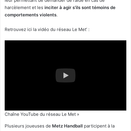
leur permettant de demander de l’aide en cas de
harcèlement et les
inciter à agir s’ils sont témoins de
comportements
violents
.
Retrouvez ici la vidéo du réseau Le Met’ :
Chaîne YouTube du réseau Le Met »
Plusieurs joueuses de
Metz Handball
participent à la