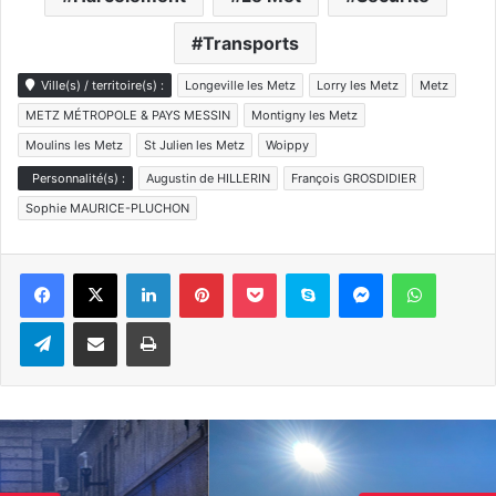
Transports
Ville(s) / territoire(s) :
Longeville les Metz
Lorry les Metz
Metz
METZ MÉTROPOLE & PAYS MESSIN
Montigny les Metz
Moulins les Metz
St Julien les Metz
Woippy
Personnalité(s) :
Augustin de HILLERIN
François GROSDIDIER
Sophie MAURICE-PLUCHON
Linkedin
Pinterest
Pocket
Skype
Messenger
WhatsA
Telegram
Partager par e-mail
Imprimer