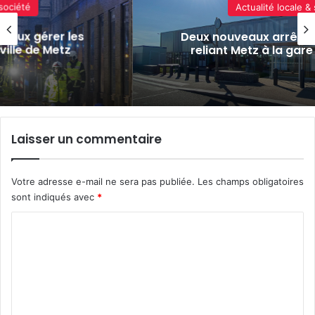
Actualité locale & société
 les
Deux nouveaux arrêts pour la nav
tz
reliant Metz à la gare Lorraine 
Laisser un commentaire
Votre adresse e-mail ne sera pas publiée.
Les champs obligatoires
sont indiqués avec
*
C
o
m
m
e