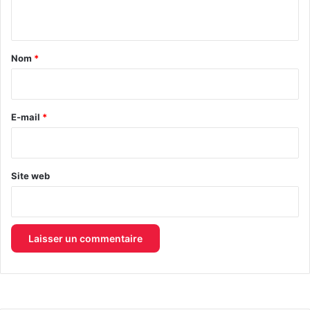
n
t
a
Nom
*
i
r
e
E-mail
*
*
Site web