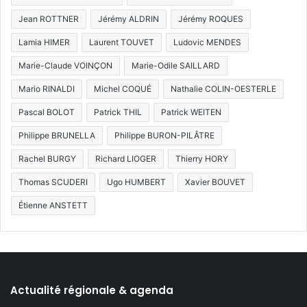
Jean ROTTNER
Jérémy ALDRIN
Jérémy ROQUES
Lamia HIMER
Laurent TOUVET
Ludovic MENDES
Marie-Claude VOINÇON
Marie-Odile SAILLARD
Mario RINALDI
Michel COQUÉ
Nathalie COLIN-OESTERLE
Pascal BOLOT
Patrick THIL
Patrick WEITEN
Philippe BRUNELLA
Philippe BURON-PILÂTRE
Rachel BURGY
Richard LIOGER
Thierry HORY
Thomas SCUDERI
Ugo HUMBERT
Xavier BOUVET
Étienne ANSTETT
Actualité régionale & agenda