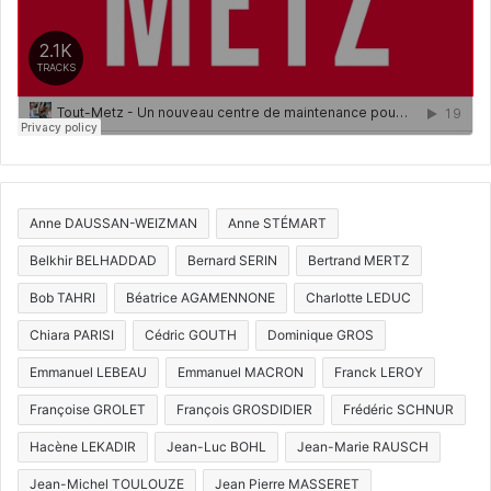
Anne DAUSSAN-WEIZMAN
Anne STÉMART
Belkhir BELHADDAD
Bernard SERIN
Bertrand MERTZ
Bob TAHRI
Béatrice AGAMENNONE
Charlotte LEDUC
Chiara PARISI
Cédric GOUTH
Dominique GROS
Emmanuel LEBEAU
Emmanuel MACRON
Franck LEROY
Françoise GROLET
François GROSDIDIER
Frédéric SCHNUR
Hacène LEKADIR
Jean-Luc BOHL
Jean-Marie RAUSCH
Jean-Michel TOULOUZE
Jean Pierre MASSERET