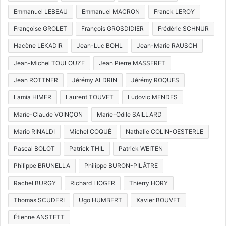
Emmanuel LEBEAU
Emmanuel MACRON
Franck LEROY
Françoise GROLET
François GROSDIDIER
Frédéric SCHNUR
Hacène LEKADIR
Jean-Luc BOHL
Jean-Marie RAUSCH
Jean-Michel TOULOUZE
Jean Pierre MASSERET
Jean ROTTNER
Jérémy ALDRIN
Jérémy ROQUES
Lamia HIMER
Laurent TOUVET
Ludovic MENDES
Marie-Claude VOINÇON
Marie-Odile SAILLARD
Mario RINALDI
Michel COQUÉ
Nathalie COLIN-OESTERLE
Pascal BOLOT
Patrick THIL
Patrick WEITEN
Philippe BRUNELLA
Philippe BURON-PILÂTRE
Rachel BURGY
Richard LIOGER
Thierry HORY
Thomas SCUDERI
Ugo HUMBERT
Xavier BOUVET
Étienne ANSTETT