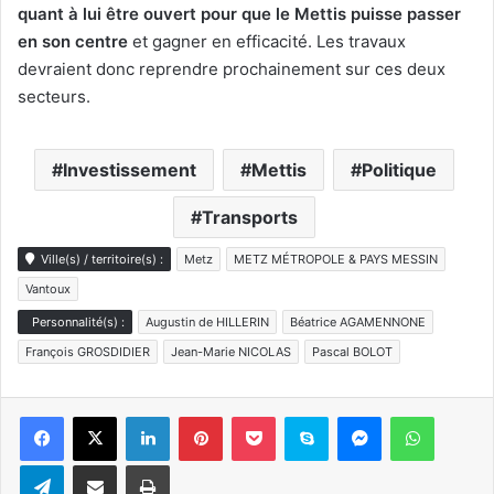
quant à lui être ouvert pour que le Mettis puisse passer
en son centre
et gagner en efficacité. Les travaux
devraient donc reprendre prochainement sur ces deux
secteurs.
Investissement
Mettis
Politique
Transports
Ville(s) / territoire(s) :
Metz
METZ MÉTROPOLE & PAYS MESSIN
Vantoux
Personnalité(s) :
Augustin de HILLERIN
Béatrice AGAMENNONE
François GROSDIDIER
Jean-Marie NICOLAS
Pascal BOLOT
Linkedin
Pinterest
Pocket
Skype
Messenger
WhatsA
Telegram
Partager par e-mail
Imprimer