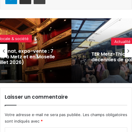
Actualité locale & société
e : 7
TER Metz-Thionville-Luxembourg :
oselle
décennies de galère, et enfin l’esp
Laisser un commentaire
Votre adresse e-mail ne sera pas publiée.
Les champs obligatoires
sont indiqués avec
*
C