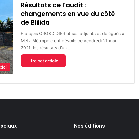
Résultats de l’audit :
changements en vue du côté
de Bliiida
François GROSDIDIER et ses adjoints et délégués à
Metz Métropole ont dévoilé ce vendredi 21 mai
2021, les résultats d’un…
Lire cet article
ploi
sociaux
Nos éditions