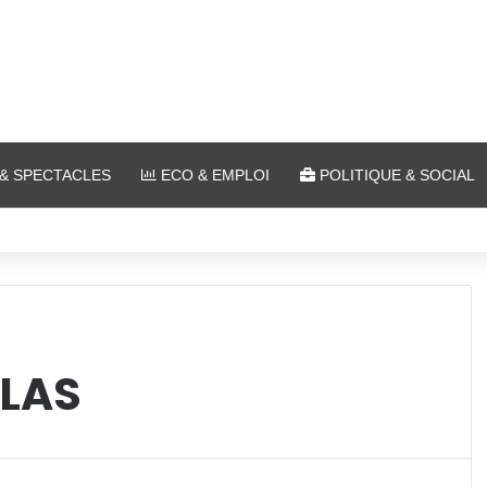
& SPECTACLES
ECO & EMPLOI
POLITIQUE & SOCIAL
in air au Plan d’Eau
OLAS