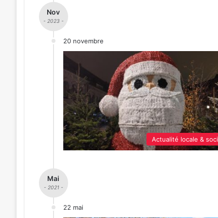
Nov
- 2023 -
20 novembre
Actualité locale & soc
Mai
- 2021 -
22 mai