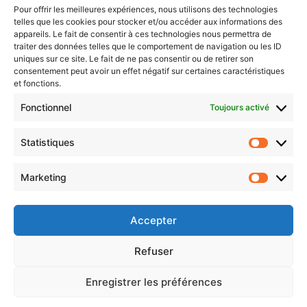
Pour offrir les meilleures expériences, nous utilisons des technologies
telles que les cookies pour stocker et/ou accéder aux informations des
Newsletter gratuite
appareils. Le fait de consentir à ces technologies nous permettra de
traiter des données telles que le comportement de navigation ou les ID
uniques sur ce site. Le fait de ne pas consentir ou de retirer son
consentement peut avoir un effet négatif sur certaines caractéristiques
et fonctions.
Choisissez : matin, soir ou hebdo ?
Fonctionnel
Toujours activé
Les infos essentielles de la région à lire au moment où cela vous
arrange !
Statistiques
Statistiq
Entrez
votre
Marketing
Marketin
adresse
e-
mail
Accepter
Evénements
Refuser
Enregistrer les préférences
AI now
Festival Constellations Metz