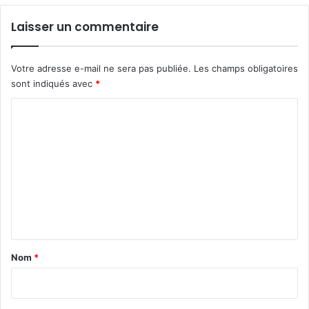
Laisser un commentaire
Votre adresse e-mail ne sera pas publiée.
Les champs obligatoires
sont indiqués avec
*
C
o
m
m
e
n
t
a
Nom
*
i
r