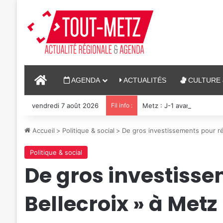
ACCUEIL
AGENDA
ACTUALITÉS
CULTURE 
vendredi 7 août 2026
Fil info :
Metz : J-1 avant le cinéma
Accueil
>
Politique & social
>
De gros investissements pour ré
Politique & social
De gros investisse
Bellecroix » à Metz