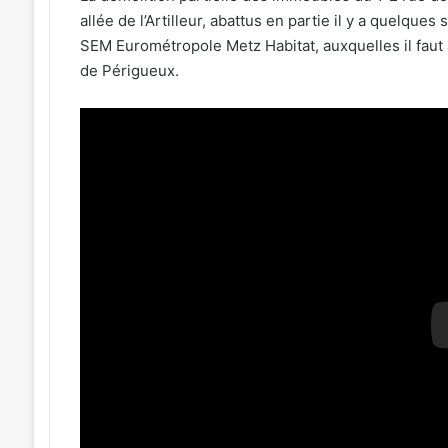
allée de l’Artilleur, abattus en partie il y a quelque
SEM Eurométropole Metz Habitat, auxquelles il faut 
de Périgueux.