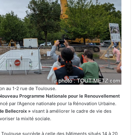
festival
de
musique
celte
organisé
3 août 2026
au
Un festival de musique celte
parc
 cinéma plein
organisé au parc archéologiq
archéologique
de Bliesbruck les 7 et 8 août 20
de
Bliesbruck
les
7
et
8
on au 1-2 rue de Toulouse.
août
Nouveau Programme Nationale pour le Renouvellement
2026
ancé par l’Agence nationale pour la Rénovation Urbaine.
e Bellecroix »
visant à améliorer le cadre de vie des
avoriser la mixité sociale.
 Toulouse succède à celle des bâtiments situés 14 à 20