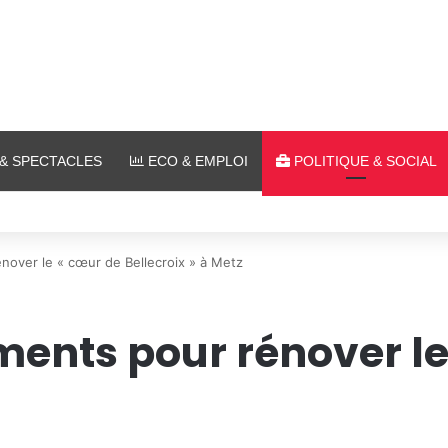
& SPECTACLES
ECO & EMPLOI
POLITIQUE & SOCIAL
 plein air au Plan d’Eau
nover le « cœur de Bellecroix » à Metz
ments pour rénover l