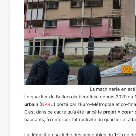
:
J-
1
avant
le
cinéma
026
4 août 2026
plein
ées concerts prévues à Ars-
Metz : J-1 avant le
air
selle du 7 au 28 août 2026
air au Plan d’Eau
au
Plan
d’Eau
La machinerie en acti
Le quartier de Bellecroix bénéficie depuis 2020 du
urbain
(
NPRU
) porté par l’Euro-Métropole et co-fin
C’est dans ce cadre qu’a été lancé le
projet « cœur d
habitants, à renforcer l’attractivité du quartier et à f
La démolition partielle des immeubles du 1-2 rue de