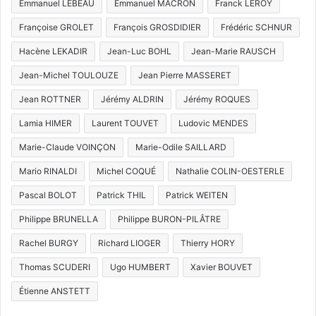
Emmanuel LEBEAU
Emmanuel MACRON
Franck LEROY
Françoise GROLET
François GROSDIDIER
Frédéric SCHNUR
Hacène LEKADIR
Jean-Luc BOHL
Jean-Marie RAUSCH
Jean-Michel TOULOUZE
Jean Pierre MASSERET
Jean ROTTNER
Jérémy ALDRIN
Jérémy ROQUES
Lamia HIMER
Laurent TOUVET
Ludovic MENDES
Marie-Claude VOINÇON
Marie-Odile SAILLARD
Mario RINALDI
Michel COQUÉ
Nathalie COLIN-OESTERLE
Pascal BOLOT
Patrick THIL
Patrick WEITEN
Philippe BRUNELLA
Philippe BURON-PILÂTRE
Rachel BURGY
Richard LIOGER
Thierry HORY
Thomas SCUDERI
Ugo HUMBERT
Xavier BOUVET
Étienne ANSTETT