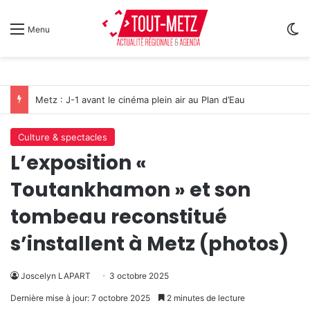
Sw
Menu
Metz : J-1 avant le cinéma plein air au Plan d’Eau
Culture & spectacles
L’exposition «
Toutankhamon » et son
tombeau reconstitué
s’installent à Metz (photos)
Joscelyn LAPART
3 octobre 2025
Dernière mise à jour: 7 octobre 2025
2 minutes de lecture