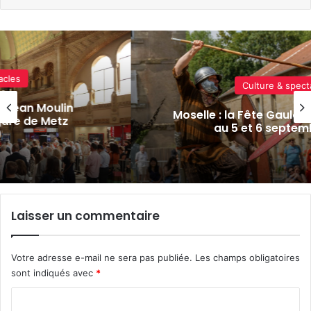
Culture & spectacles
in
Moselle : la Fête Gauloise 2026 rep
tz
au 5 et 6 septembre 2026
Laisser un commentaire
Votre adresse e-mail ne sera pas publiée.
Les champs obligatoires
sont indiqués avec
*
C