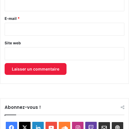
i
r
e
E-mail
*
*
Site web
Abonnez-vous !
Facebook
X
Linkedin
YouTube
SoundCloud
Instagram
Twitch
Newslett
Goo