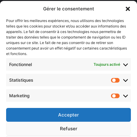
Lorraine)
Gérer le consentement
Sentier des lanternes
Pour offrir les meilleures expériences, nous utilisons des technologies
telles que les cookies pour stocker et/ou accéder aux informations des
Newsletter gratuite
appareils. Le fait de consentir à ces technologies nous permettra de
traiter des données telles que le comportement de navigation ou les ID
uniques sur ce site. Le fait de ne pas consentir ou de retirer son
consentement peut avoir un effet négatif sur certaines caractéristiques
et fonctions.
Choisissez : matin, soir ou hebdo ?
Fonctionnel
Toujours activé
Les infos essentielles de la région à lire au moment où cela vous
arrange !
Statistiques
Statistiq
Entrez
votre
Marketing
Marketin
adresse
e-
mail
Accepter
Evénements
Refuser