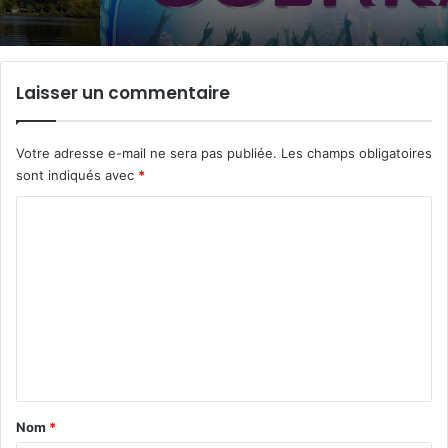
Laisser un commentaire
Votre adresse e-mail ne sera pas publiée.
Les champs obligatoires
sont indiqués avec
*
C
o
m
m
e
n
t
a
Nom
*