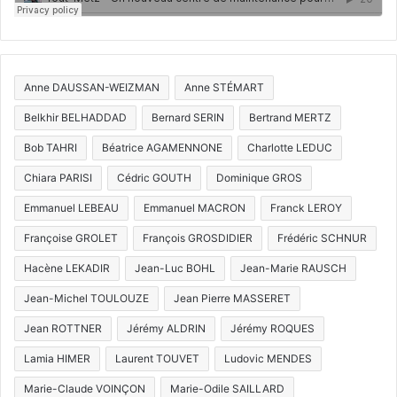
Anne DAUSSAN-WEIZMAN
Anne STÉMART
Belkhir BELHADDAD
Bernard SERIN
Bertrand MERTZ
Bob TAHRI
Béatrice AGAMENNONE
Charlotte LEDUC
Chiara PARISI
Cédric GOUTH
Dominique GROS
Emmanuel LEBEAU
Emmanuel MACRON
Franck LEROY
Françoise GROLET
François GROSDIDIER
Frédéric SCHNUR
Hacène LEKADIR
Jean-Luc BOHL
Jean-Marie RAUSCH
Jean-Michel TOULOUZE
Jean Pierre MASSERET
Jean ROTTNER
Jérémy ALDRIN
Jérémy ROQUES
Lamia HIMER
Laurent TOUVET
Ludovic MENDES
Marie-Claude VOINÇON
Marie-Odile SAILLARD