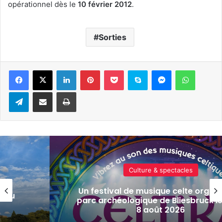
opérationnel dès le
10 février 2012
.
Sorties
Linkedin
Pinterest
Pocket
Skype
Messenger
WhatsA
Telegram
Partager par e-mail
Imprimer
Actualité locale & société
isé au
Tout-Metz, armée, sports de comba
s 7 et
actus de la semaine à Metz (31 jui
2026)