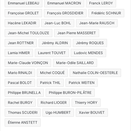
Emmanuel LEBEAU
Emmanuel MACRON
Franck LEROY
Françoise GROLET
François GROSDIDIER
Frédéric SCHNUR
Hacène LEKADIR
Jean-Luc BOHL
Jean-Marie RAUSCH
Jean-Michel TOULOUZE
Jean Pierre MASSERET
Jean ROTTNER
Jérémy ALDRIN
Jérémy ROQUES
Lamia HIMER
Laurent TOUVET
Ludovic MENDES
Marie-Claude VOINÇON
Marie-Odile SAILLARD
Mario RINALDI
Michel COQUÉ
Nathalie COLIN-OESTERLE
Pascal BOLOT
Patrick THIL
Patrick WEITEN
Philippe BRUNELLA
Philippe BURON-PILÂTRE
Rachel BURGY
Richard LIOGER
Thierry HORY
Thomas SCUDERI
Ugo HUMBERT
Xavier BOUVET
Étienne ANSTETT