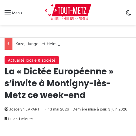
Sw
Menu
Kaza, Jungeli et Helmut Fritz à l’affiche d’un nouveau festival de musique à Amnéville
Actualité locale & société
La « Dictée Européenne »
s’invite à Montigny-lès-
Metz ce week-end
Joscelyn LAPART
13 mai 2026
Dernière mise à jour: 3 juin 2026
Lu en 1 minute