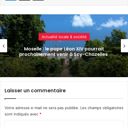
Actualité locale & société
Moselle : le pape Léon XIV pourrait
prochainement venir à Scy-Chazelles
Laisser un commentaire
Votre adresse e-mail ne sera pas publiée.
Les champs obligatoires
sont indiqués avec
*
C