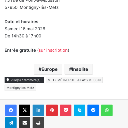
73 rue de Pont-à-Mousson
57950, Montigny-lès-Metz
Date et horaires
Samedi 16 mai 2026
De 14h30 à 17h00
Entrée gratuite
(
sur inscription
)
Europe
Insolite
Ville(s) / territoire(s) :
METZ MÉTROPOLE & PAYS MESSIN
Montigny les Metz
Linkedin
Pinterest
Pocket
Skype
Messenger
WhatsA
Telegram
Partager par e-mail
Imprimer