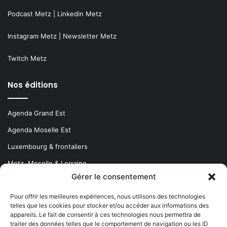
Podcast Metz
|
Linkedin Metz
Instagram Metz
|
Newsletter Metz
Twitch Metz
Nos éditions
Agenda Grand Est
Agenda Moselle Est
Luxembourg & frontaliers
Metz, Moselle & Lorraine
Gérer le consentement
Nancy & Meurthe & Moselle
Thionville & Moselle Nord
Pour offrir les meilleures expériences, nous utilisons des technologies
telles que les cookies pour stocker et/ou accéder aux informations des
appareils. Le fait de consentir à ces technologies nous permettra de
Dossiers à la Une
traiter des données telles que le comportement de navigation ou les ID