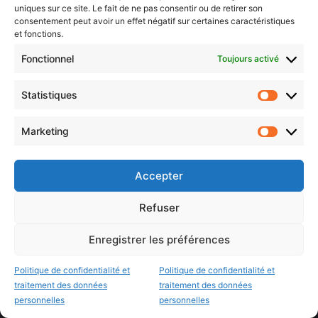
uniques sur ce site. Le fait de ne pas consentir ou de retirer son
consentement peut avoir un effet négatif sur certaines caractéristiques
Histoire de Metz
et fonctions.
Résultats des élections municipales 2026 (Metz, Moselle,
Fonctionnel
Toujours activé
Lorraine)
Statistiques
Sentier des lanternes
Statistiq
Newsletter gratuite
Marketing
Marketin
Accepter
Refuser
Choisissez : matin, soir ou hebdo ?
Les infos essentielles de la région à lire au moment où cela vous
arrange !
Enregistrer les préférences
Entrez
Politique de confidentialité et
Politique de confidentialité et
votre
traitement des données
traitement des données
adresse
personnelles
personnelles
e-