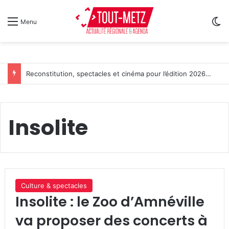
Sw
Menu
Reconstitution, spectacles et cinéma pour l’édition 2026 de « Ça tombe comme à Gravelotte »
Insolite
Culture & spectacles
Insolite : le Zoo d’Amnéville
va proposer des concerts à