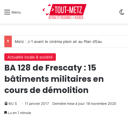
Sw
Menu
Metz : J-1 avant le cinéma plein air au Plan d’Eau
Actualité locale & société
BA 128 de Frescaty : 15
bâtiments militaires en
cours de démolition
MJ S
11 janvier 2017
Dernière mise à jour: 18 novembre 2020
Lu en 1 minute