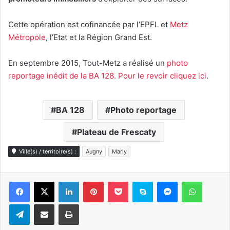
Cette opération est cofinancée par l’EPFL et
Metz
Métropole
, l’Etat et la Région Grand Est.
En septembre 2015, Tout-Metz a réalisé un
photo
reportage inédit de la BA 128. Pour le revoir cliquez ici
.
BA 128
Photo reportage
Plateau de Frescaty
Ville(s) / territoire(s) :
Augny
Marly
Linkedin
Pinterest
Pocket
Skype
Messenger
WhatsA
Telegram
Partager par e-mail
Imprimer