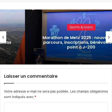
Sports & loisirs
tés,
Montgolfières : la Coupe Aéronau
… le
Gordon Bennett débarque à Metz
2025
Laisser un commentaire
Votre adresse e-mail ne sera pas publiée.
Les champs obligatoires
sont indiqués avec
*
C