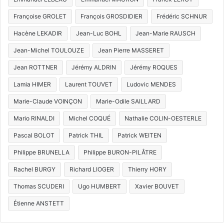
Françoise GROLET
François GROSDIDIER
Frédéric SCHNUR
Hacène LEKADIR
Jean-Luc BOHL
Jean-Marie RAUSCH
Jean-Michel TOULOUZE
Jean Pierre MASSERET
Jean ROTTNER
Jérémy ALDRIN
Jérémy ROQUES
Lamia HIMER
Laurent TOUVET
Ludovic MENDES
Marie-Claude VOINÇON
Marie-Odile SAILLARD
Mario RINALDI
Michel COQUÉ
Nathalie COLIN-OESTERLE
Pascal BOLOT
Patrick THIL
Patrick WEITEN
Philippe BRUNELLA
Philippe BURON-PILÂTRE
Rachel BURGY
Richard LIOGER
Thierry HORY
Thomas SCUDERI
Ugo HUMBERT
Xavier BOUVET
Étienne ANSTETT