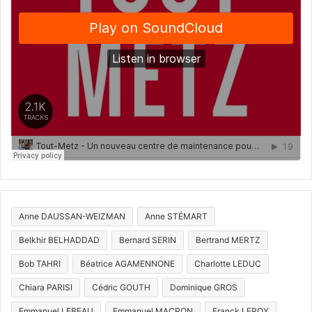
Anne DAUSSAN-WEIZMAN
Anne STÉMART
Belkhir BELHADDAD
Bernard SERIN
Bertrand MERTZ
Bob TAHRI
Béatrice AGAMENNONE
Charlotte LEDUC
Chiara PARISI
Cédric GOUTH
Dominique GROS
Emmanuel LEBEAU
Emmanuel MACRON
Franck LEROY