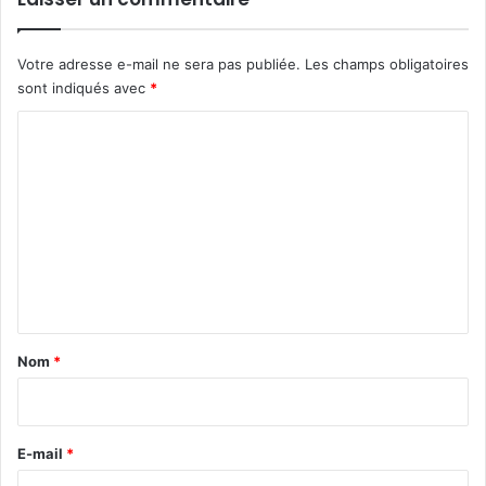
Votre adresse e-mail ne sera pas publiée.
Les champs obligatoires
sont indiqués avec
*
C
o
m
m
e
n
t
a
Nom
*
i
r
e
E-mail
*
*