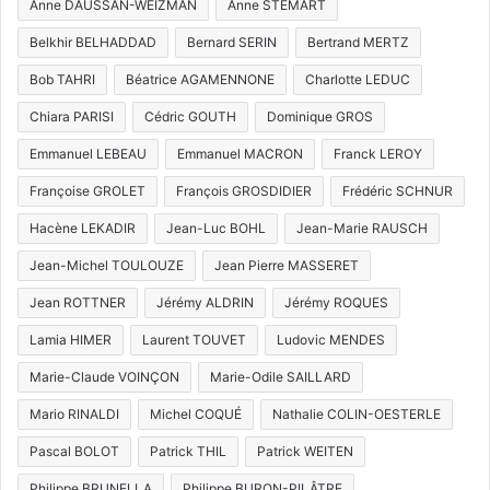
Anne DAUSSAN-WEIZMAN
Anne STÉMART
Belkhir BELHADDAD
Bernard SERIN
Bertrand MERTZ
Bob TAHRI
Béatrice AGAMENNONE
Charlotte LEDUC
Chiara PARISI
Cédric GOUTH
Dominique GROS
Emmanuel LEBEAU
Emmanuel MACRON
Franck LEROY
Françoise GROLET
François GROSDIDIER
Frédéric SCHNUR
Hacène LEKADIR
Jean-Luc BOHL
Jean-Marie RAUSCH
Jean-Michel TOULOUZE
Jean Pierre MASSERET
Jean ROTTNER
Jérémy ALDRIN
Jérémy ROQUES
Lamia HIMER
Laurent TOUVET
Ludovic MENDES
Marie-Claude VOINÇON
Marie-Odile SAILLARD
Mario RINALDI
Michel COQUÉ
Nathalie COLIN-OESTERLE
Pascal BOLOT
Patrick THIL
Patrick WEITEN
Philippe BRUNELLA
Philippe BURON-PILÂTRE