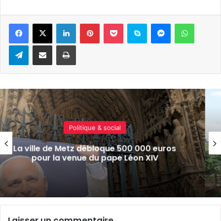
Linkedin
Pinterest
Pocket
Skype
Messenger
WhatsA
Telegram
Partager par e-mail
Imprimer
Actualité locale & société
euros
Le futur hôpital de Maizières-lès-
V
conçu pour faire face aux canicu
Laisser un commentaire