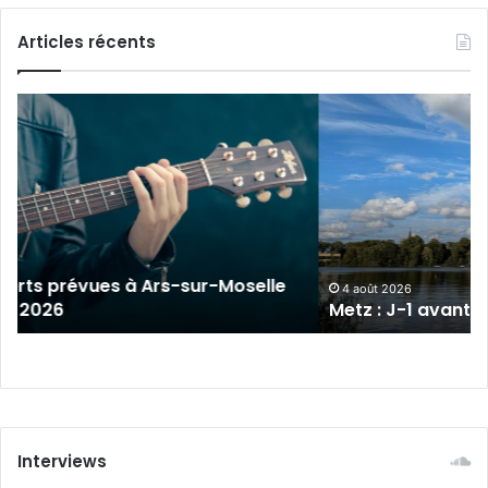
Articles récents
Metz
:
J-
1
avant
le
cinéma
plein
sur-Moselle
air
4 août 2026
Metz : J-1 avant le cinéma plein air au 
au
Plan
d’Eau
Interviews