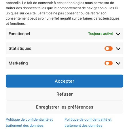
Newsletter gratuite
appareils. Le fait de consentir à ces technologies nous permettra de
traiter des données telles que le comportement de navigation ou les ID
uniques sur ce site. Le fait de ne pas consentir ou de retirer son
consentement peut avoir un effet négatif sur certaines caractéristiques
et fonctions.
Choisissez : matin, soir ou hebdo ?
Fonctionnel
Toujours activé
Les infos essentielles de la région à lire au moment où cela vous
arrange !
Statistiques
Statistiq
Entrez
votre
Marketing
Marketin
adresse
e-
mail
Accepter
Evénements
Refuser
Enregistrer les préférences
AI now
Festival Constellations Metz
Politique de confidentialité et
Politique de confidentialité et
Metz Plage
traitement des données
traitement des données