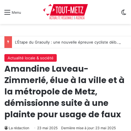
Sw
Menu
L’Étape du Graoully : une nouvelle épreuve cycliste débarque à Metz
Actualité locale & société
Amandine Laveau-
Zimmerlé, élue à la ville et à
la métropole de Metz,
démissionne suite à une
plainte pour usage de faux
La rédaction
23 mai 2025
Dernière mise à jour: 23 mai 2025